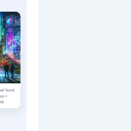
bel “kord
us +
id.