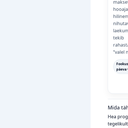
makset
hooajal
hiline
nihuta
laekum
tekib
rahast
“valel 
Fookus
päeva 
Mida tä
Hea progn
tegelikult