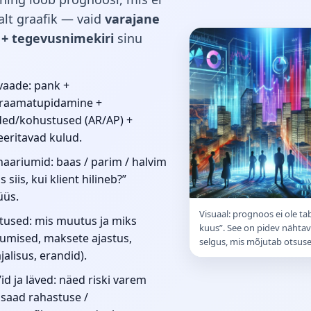
salt graafik — vaid
varajane
 + tegevusnimekiri
sinu
vaade: pank +
raamatupidamine +
ed/kohustused (AR/AP) +
eeritavad kulud.
naariumid: baas / parim / halvim
s siis, kui klient hilineb?”
üüs.
Visuaal: prognoos ei ole ta
itused: mis muutus ja miks
kuus”. See on pidev nähtav
kumised, maksete ajastus,
selgus, mis mõjutab otsuse
alisus, erandid).
’id ja läved: näed riski varem
 saad rahastuse /