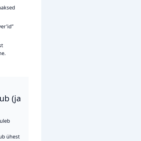
maksed
er’id”
st
ne.
ub (ja
tuleb
tub ühest