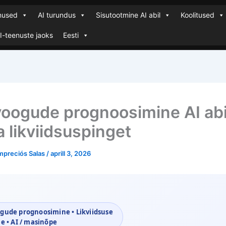
enused
AI turundus
Sisutootmine AI abil
Koolitused
AI-teenuste jaoks
Eesti
oogude prognoosimine AI abil
a likviidsuspinget
mpreciós Salas
/
aprill 3, 2026
ude prognoosimine • Likviidsuse
e • AI / masinõpe