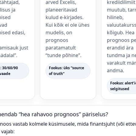
ähtajad,
arved Excelis,
krediidilimiit
isus ja
planeeritavad
muutub, tar
mised
kulud e-kirjades.
hilineb,
vad
Kui kõik ei ole ühes
valuutakurs
ised edasi,
mudelis, on
kõigub. Hea
prognoos
prognoos p
amisauk just
paratamatult
erandid ära
nädalal”.
“tunde põhine”.
tundma ja ne
varakult mä
: 30/60/90
Fookus: üks “source
andma.
vaade
of truth”
Fookus: alert’i
selgitused
hendab “hea rahavoo prognoos” päriselus?
oos vastab kolmele küsimusele, mida finantsjuht (või ettev
 vajab: