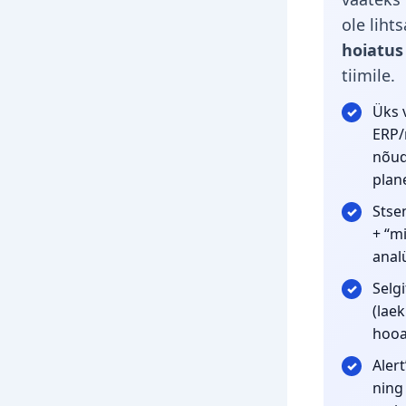
ole liht
hoiatus
tiimile.
Üks 
ERP/
nõud
plan
Stse
+ “mi
anal
Selg
(lae
hooaj
Alert
ning