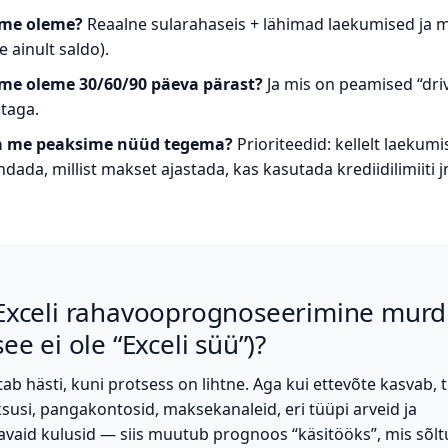
me oleme?
Reaalne sularahaseis + lähimad laekumised ja 
e ainult saldo).
me oleme 30/60/90 päeva pärast?
Ja mis on peamised “driv
 taga.
a me peaksime nüüd tegema?
Prioriteedid: kellelt laekumi
ndada, millist makset ajastada, kas kasutada krediidilimiiti j
Exceli rahavooprognoseerimine murd
ee ei ole “Exceli süü”)?
tab hästi, kuni protsess on lihtne. Aga kui ettevõte kasvab, 
susi, pangakontosid, maksekanaleid, eri tüüpi arveid ja
avaid kulusid — siis muutub prognoos “käsitööks”, mis sõl