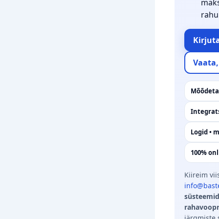
maks
rahul
Kirjut
Vaata
Mõõdetav
Integrat
Logid • m
100% onl
Kiireim vii
info@bast
süsteemi
rahavoop
järgmiste