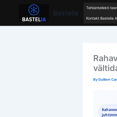
Skip
Bastelia
Tehisintellekti te
to
Bastelia
content
Kontakt Bastelia 
Rahav
vältid
By
Guillem Ca
Rahavoog
juhtimin