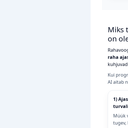
Miks t
on ol
Rahavoog 
raha aja
kuhjuvad,
Kui progn
AI aitab 
1) Aja
turval
Müük v
tugev, 