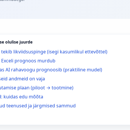
se olulise juurde
 tekib likviidsuspinge (isegi kasumlikul ettevõttel)
 Exceli prognoos murdub
as AI rahavoogu prognoosib (praktiline mudel)
iseid andmeid on vaja
utamise plaan (piloot → tootmine)
d: kuidas edu mõõta
ud teenused ja järgmised sammud