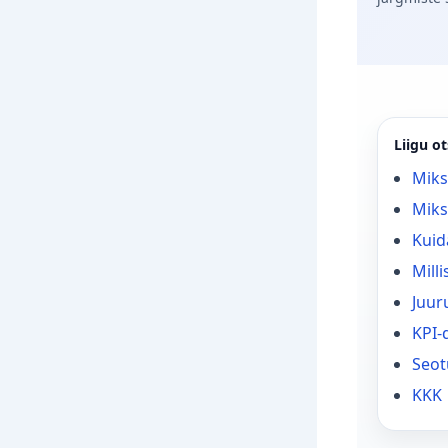
Liigu ot
Miks
Miks
Kuid
Mill
Juur
KPI-
Seot
KKK