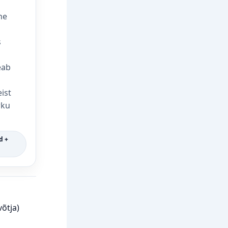
ne
s
eab
ist
rku
d +
õtja)