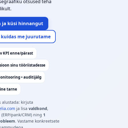
egraafiku otsused teha
ikult.
a ja küsi hinnangut
, kuidas me juurutame
 KPI enne/pärast
sioon sinu tööriistadesse
onitooring • auditijälg
ine tarne
s alustada: kirjuta
elia.com
ja lisa
valdkond
,
d
(ERP/pank/CRM) ning
1
robleem
. Vastame konkreetsete
 sammudega.