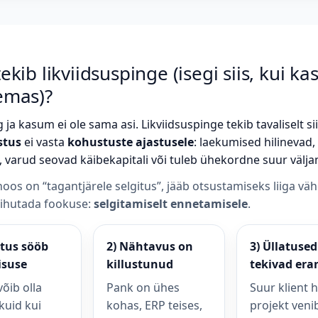
ekib likviidsuspinge (isegi siis, kui k
emas)?
ja kasum ei ole sama asi. Likviidsuspinge tekib tavaliselt sii
stus
ei vasta
kohustuste ajastusele
: laekumised hilinevad
 varud seovad käibekapitali või tuleb ühekordne suur välja
oos on “tagantjärele selgitus”, jääb otsustamiseks liiga vä
nihutada fookuse:
selgitamiselt ennetamisele
.
stus sööb
2) Nähtavus on
3) Üllatused
isuse
killustunud
tekivad era
õib olla
Pank on ühes
Suur klient h
kuid kui
kohas, ERP teises,
projekt veni