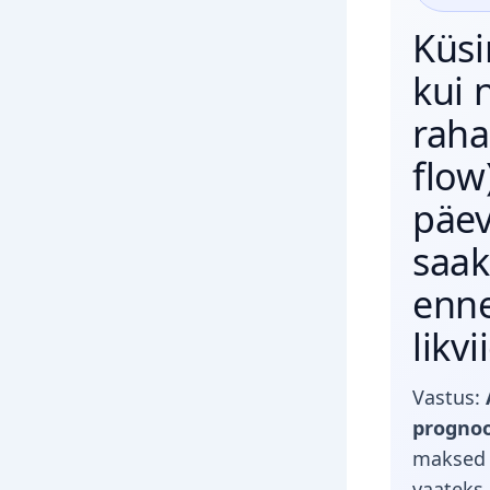
Küsi
kui 
raha
flow
päev
saak
enne
likv
Vastus:
progno
maksed 
vaateks 