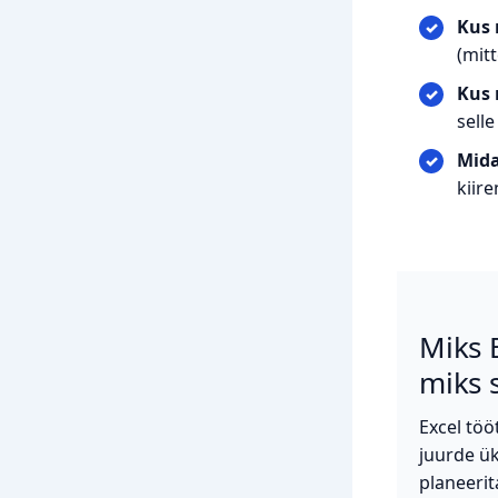
Kus 
(mitt
Kus 
selle
Mid
kiire
Miks 
miks s
Excel töö
juurde ük
planeerit