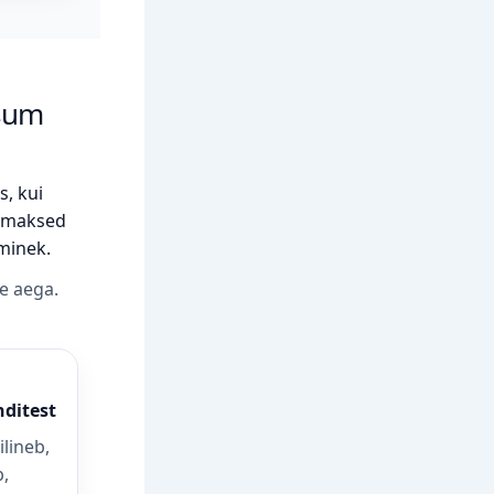
asum
s, kui
, maksed
minek.
he aega.
nditest
ilineb,
b,