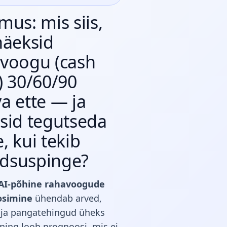
mus: mis siis,
näeksid
voogu (cash
) 30/60/90
a ette — ja
sid tegutseda
, kui tekib
iidsuspinge?
AI-põhine rahavoogude
osimine
ühendab arved,
ja pangatehingud üheks
ning loob prognoosi, mis ei