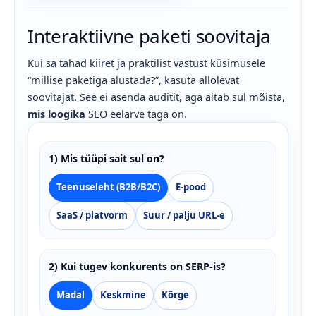
Interaktiivne paketi soovitaja
Kui sa tahad kiiret ja praktilist vastust küsimusele
“millise paketiga alustada?”, kasuta allolevat
soovitajat. See ei asenda auditit, aga aitab sul mõista,
mis loogika
SEO eelarve taga on.
1) Mis tüüpi sait sul on?
Teenuseleht (B2B/B2C)
E-pood
SaaS / platvorm
Suur / palju URL-e
2) Kui tugev konkurents on SERP-is?
Madal
Keskmine
Kõrge