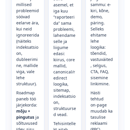
millised
sammu: e-
asemel, et
probleemid
kiri, kõne,
iga kuu
söövad
demo,
“raporteeri
eelarve ära,
päring.
da” sama
kui neid
Selleks
probleemi,
ignoreerida
ehitame
lahendame
(näiteks
lehe
selle ja
indeksatsio
loogika:
liigume
on,
tõendid,
edasi:
dubleerimi
vastuväited
kiirus, core
ne, mallide
, selgus,
mallid,
viga, vale
CTA, FAQ,
canonical/r
lehe
sisemine
edirect
struktuur).
linkimine.
loogika,
sitemap,
Roadmap
Hästi
indeksatsio
paneb töö
tehtud
on,
järjekorda:
on‑page
struktuurse
mõju ×
muudab ka
d vead.
pingutus
ja
tasulise
sõltuvused
reklaami
Tehisintelle
(dev, sisu,
(PPC)
kt aitab