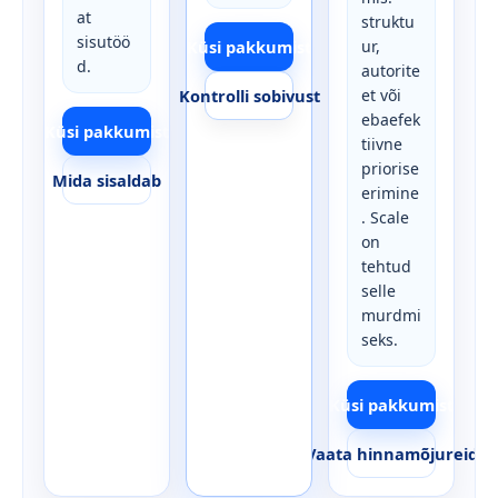
at
struktu
sisutöö
Küsi pakkumist
ur,
d.
autorite
Kontrolli sobivust
et või
ebaefek
Küsi pakkumist
tiivne
priorise
Mida sisaldab
erimine
. Scale
on
tehtud
selle
murdmi
seks.
Küsi pakkumist
Vaata hinnamõjureid