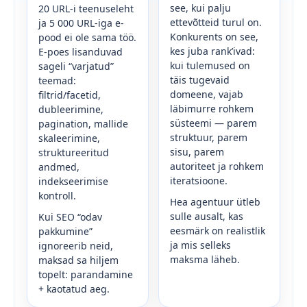
see, kui palju
20 URL-i teenuseleht
ettevõtteid turul on.
ja 5 000 URL-iga e-
Konkurents on see,
pood ei ole sama töö.
kes juba rank’ivad:
E-poes lisanduvad
kui tulemused on
sageli “varjatud”
täis tugevaid
teemad:
domeene, vajab
filtrid/facetid,
läbimurre rohkem
dubleerimine,
süsteemi — parem
pagination, mallide
struktuur, parem
skaleerimine,
sisu, parem
struktureeritud
autoriteet ja rohkem
andmed,
iteratsioone.
indekseerimise
kontroll.
Hea agentuur ütleb
sulle ausalt, kas
Kui SEO “odav
eesmärk on realistlik
pakkumine”
ja mis selleks
ignoreerib neid,
maksma läheb.
maksad sa hiljem
topelt: parandamine
+ kaotatud aeg.