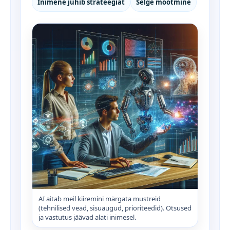
Inimene juhib strateegiat
Selge mõõtmine
AI aitab meil kiiremini märgata mustreid
(tehnilised vead, sisuaugud, prioriteedid). Otsused
ja vastutus jäävad alati inimesel.