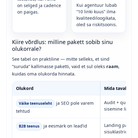
Kui agentuur lubab
on selged ja cadence
“10 linki kuus” ilma
on paigas.
kvaliteediloogikata,
oled sa riskitsoonis.
Kiire võrdlus: milline pakett sobib sinu
olukorrale?
See tabel on praktiline — mitte selleks, et sind
“suruda” kallimasse paketti, vaid et sul oleks
raam
,
kuidas oma olukorda hinnata.
Olukord
Mida tavaliselt 
Audit + quick wi
ja SEO pole varem
Väike teenuseleht
sisemine linkim
tehtud
Landing page’i 
ja eesmärk on lead’id
B2B teenus
sisuklastrid, m