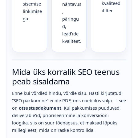
kvaliteed
sisemise
nähtavus
ifilter.
linkimise
,
ga.
päringu
d,
lead’ide
kvaliteet.
Mida üks korralik SEO teenus
peab sisaldama
Enne kui võrdled hindu, võrdle sisu. Hästi kirjutatud
“SEO pakkumine” ei ole PDF, mis näeb ilus välja — see
on
otsustusdokument
. Kui pakkumises puuduvad
deliverable’id, prioriseerimine ja konversiooni
loogika, siis on suur tõenäosus, et maksad lõpuks
millegi eest, mida on raske kontrollida.