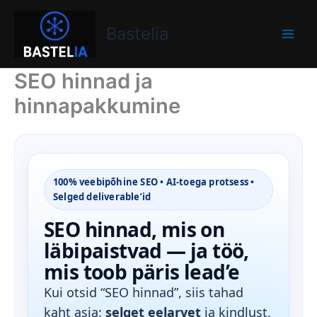
Skip
Bastelia
to
Bastelia
content
SEO hinnad ja
hinnapakkumine
100% veebipõhine SEO • AI-toega protsess •
Selged deliverable’id
SEO hinnad, mis on
läbipaistvad — ja töö,
mis toob päris lead’e
Kui otsid “SEO hinnad”, siis tahad
kaht asja:
selget eelarvet
ja kindlust,