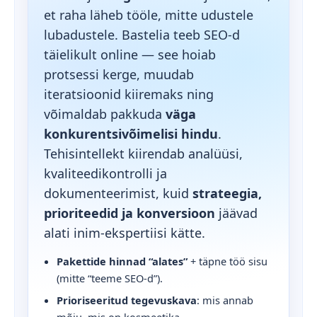
et raha läheb tööle, mitte udustele
lubadustele. Bastelia teeb SEO-d
täielikult online — see hoiab
protsessi kerge, muudab
iteratsioonid kiiremaks ning
võimaldab pakkuda
väga
konkurentsivõimelisi hindu
.
Tehisintellekt kiirendab analüüsi,
kvaliteedikontrolli ja
dokumenteerimist, kuid
strateegia,
prioriteedid ja konversioon
jäävad
alati inim-ekspertiisi kätte.
Pakettide hinnad “alates”
+ täpne töö sisu
(mitte “teeme SEO-d”).
Prioriseeritud tegevuskava
: mis annab