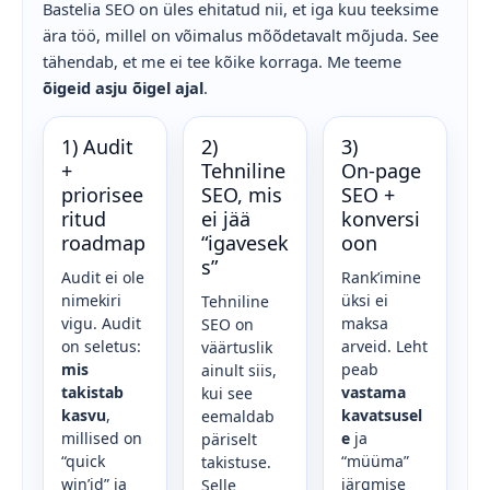
Bastelia SEO on üles ehitatud nii, et iga kuu teeksime
ära töö, millel on võimalus mõõdetavalt mõjuda. See
tähendab, et me ei tee kõike korraga. Me teeme
õigeid asju õigel ajal
.
1) Audit
2)
3)
+
Tehniline
On‑page
priorisee
SEO, mis
SEO +
ritud
ei jää
konversi
roadmap
“igavesek
oon
s”
Audit ei ole
Rank’imine
nimekiri
üksi ei
Tehniline
vigu. Audit
maksa
SEO on
on seletus:
arveid. Leht
väärtuslik
mis
peab
ainult siis,
takistab
vastama
kui see
kasvu
,
kavatsusel
eemaldab
millised on
e
ja
päriselt
“quick
“müüma”
takistuse.
win’id” ja
järgmise
Selle