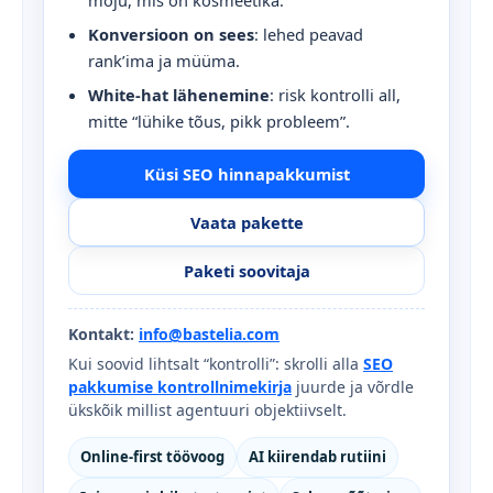
mõju, mis on kosmeetika.
Konversioon on sees
: lehed peavad
rank’ima ja müüma.
White-hat lähenemine
: risk kontrolli all,
mitte “lühike tõus, pikk probleem”.
Küsi SEO hinnapakkumist
Vaata pakette
Paketi soovitaja
Kontakt:
info@bastelia.com
Kui soovid lihtsalt “kontrolli”: skrolli alla
SEO
pakkumise kontrollnimekirja
juurde ja võrdle
ükskõik millist agentuuri objektiivselt.
Online-first töövoog
AI kiirendab rutiini