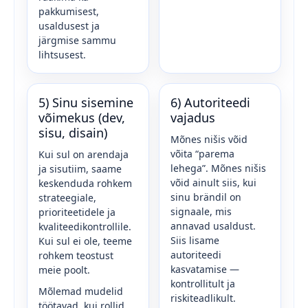
pakkumisest,
usaldusest ja
järgmise sammu
lihtsusest.
5) Sinu sisemine
6) Autoriteedi
võimekus (dev,
vajadus
sisu, disain)
Mõnes nišis võid
võita “parema
Kui sul on arendaja
lehega”. Mõnes nišis
ja sisutiim, saame
võid ainult siis, kui
keskenduda rohkem
sinu brändil on
strateegiale,
signaale, mis
prioriteetidele ja
annavad usaldust.
kvaliteedikontrollile.
Siis lisame
Kui sul ei ole, teeme
autoriteedi
rohkem teostust
kasvatamise —
meie poolt.
kontrollitult ja
Mõlemad mudelid
riskiteadlikult.
töötavad, kui rollid