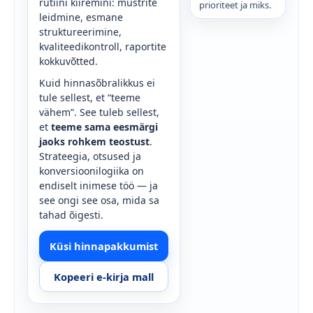
rutiini kiiremini: mustrite
prioriteet ja miks.
leidmine, esmane
struktureerimine,
kvaliteedikontroll, raportite
kokkuvõtted.
Kuid hinnasõbralikkus ei
tule sellest, et “teeme
vähem”. See tuleb sellest,
et
teeme sama eesmärgi
jaoks rohkem teostust
.
Strateegia, otsused ja
konversioonilogiika on
endiselt inimese töö — ja
see ongi see osa, mida sa
tahad õigesti.
Küsi hinnapakkumist
Kopeeri e-kirja mall