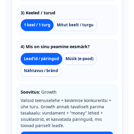
3) Keeled / turud
1 keel / 1 turg
Mitut keelt / turgu
4) Mis on sinu peamine eesmärk?
Lead’id / päringud
Müük (e‑pood)
Nähtavus / bränd
Soovitus:
Growth
Valisid teenuselehe + keskmise konkurentsi +
ühe turu. Growth annab tavaliselt parima
tasakaalu: vundament + “money” lehed +
sisuklastrid, et kasvatada päringuid, mis
toovad päriselt lead’e.