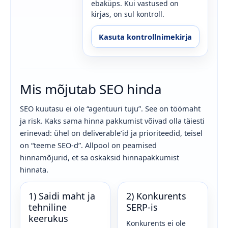
ebaküps. Kui vastused on
kirjas, on sul kontroll.
Kasuta kontrollnimekirja
Mis mõjutab SEO hinda
SEO kuutasu ei ole “agentuuri tuju”. See on töömaht
ja risk. Kaks sama hinna pakkumist võivad olla täiesti
erinevad: ühel on deliverable’id ja prioriteedid, teisel
on “teeme SEO-d”. Allpool on peamised
hinnamõjurid, et sa oskaksid hinnapakkumist
hinnata.
1) Saidi maht ja
2) Konkurents
tehniline
SERP-is
keerukus
Konkurents ei ole