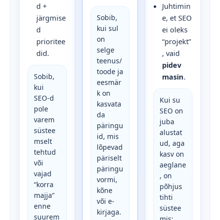
d +
Juhtimin
järgmise
Sobib,
e, et SEO
kui sul
d
ei oleks
on
prioritee
“projekt”
selge
did.
, vaid
teenus/
pidev
toode ja
Sobib,
masin
.
eesmär
kui
k on
SEO-d
Kui su
kasvata
pole
SEO on
da
varem
juba
päringu
süstee
alustat
id, mis
mselt
ud, aga
lõpevad
tehtud
kasv on
päriselt
või
aeglane
päringu
vajad
, on
vormi,
“korra
põhjus
kõne
majja”
tihti
või e-
enne
süstee
kirjaga.
suurem
mis: