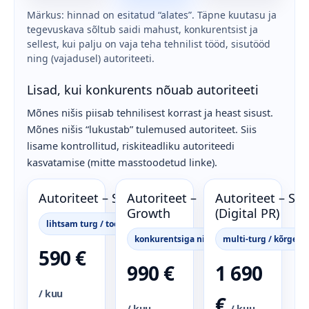
Märkus: hinnad on esitatud “alates”. Täpne kuutasu ja
tegevuskava sõltub saidi mahust, konkurentsist ja
sellest, kui palju on vaja teha tehnilist tööd, sisutööd
ning (vajadusel) autoriteeti.
Lisad, kui konkurents nõuab autoriteeti
Mõnes nišis piisab tehnilisest korrast ja heast sisust.
Mõnes nišis “lukustab” tulemused autoriteet. Siis
lisame kontrollitud, riskiteadliku autoriteedi
kasvatamise (mitte masstoodetud linke).
Autoriteet – Starter
Autoriteet –
Autoriteet – Sca
Growth
(Digital PR)
lihtsam turg / toetav kasv
konkurentsiga nišid
multi-turg / kõrge p
590 €
990 €
1 690
/ kuu
€
/ kuu
/ kuu