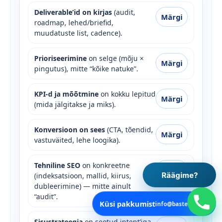
Deliverable’id on kirjas
(audit,
Märgi
roadmap, lehed/briefid,
muudatuste list, cadence).
Prioriseerimine
on selge (mõju ×
Märgi
pingutus), mitte “kõike natuke”.
KPI-d ja mõõtmine
on kokku lepitud
Märgi
(mida jälgitakse ja miks).
Konversioon on sees
(CTA, tõendid,
Märgi
vastuväited, lehe loogika).
Tehniline SEO
on konkreetne
Märgi
Räägime?
(indeksatsioon, mallid, kiirus,
dubleerimine) — mitte ainult
“audit”.
Küsi pakkumist
info@bastelia.com
Sisustrateegia
on seotud intent’iga