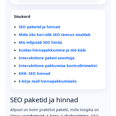
Sisukord
SEO paketid ja hinnad
Mida üks korralik SEO teenus sisaldab
Mis mõjutab SEO hinda
Kuidas hinnapakkumine ja töö käib
Interaktiivne paketi soovitaja
Interaktiivne pakkumise kontrollnimekiri
KKK: SEO hinnad
E-kirja mall hinnapakkumiseks
SEO paketid ja hinnad
Allpool on kolm praktilist paketti, mille loogika on
lihtne:
vundament → kasv → skaleerimine
. Kõik