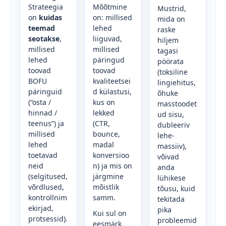
Strateegia
Mõõtmine
Mustrid,
on
kuidas
on: millised
mida on
teemad
lehed
raske
seotakse
,
liiguvad,
hiljem
millised
millised
tagasi
lehed
päringud
pöörata
toovad
toovad
(toksiline
BOFU
kvaliteetsei
lingiehitus,
päringuid
d külastusi,
õhuke
(“osta /
kus on
masstoodet
hinnad /
lekked
ud sisu,
teenus”) ja
(CTR,
dubleeriv
millised
bounce,
lehe-
lehed
madal
massiiv),
toetavad
konversioo
võivad
neid
n) ja mis on
anda
(selgitused,
järgmine
lühikese
võrdlused,
mõistlik
tõusu, kuid
kontrollnim
samm.
tekitada
ekirjad,
pika
Kui sul on
protsessid).
probleemid
eesmärk