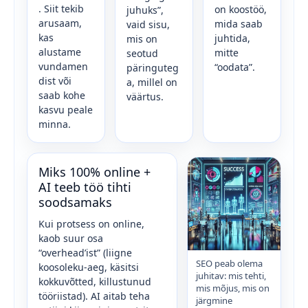
. Siit tekib
on koostöö,
juhuks”,
arusaam,
mida saab
vaid sisu,
kas
juhtida,
mis on
alustame
mitte
seotud
vundamen
“oodata”.
päringuteg
dist või
a, millel on
saab kohe
väärtus.
kasvu peale
minna.
Miks 100% online +
AI teeb töö tihti
soodsamaks
Kui protsess on online,
kaob suur osa
“overhead’ist” (liigne
SEO peab olema
koosoleku-aeg, käsitsi
juhitav: mis tehti,
kokkuvõtted, killustunud
mis mõjus, mis on
tööriistad). AI aitab teha
järgmine