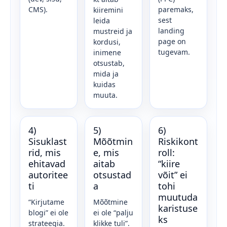
CMS).
paremaks,
kiiremini
sest
leida
landing
mustreid ja
page on
kordusi,
tugevam.
inimene
otsustab,
mida ja
kuidas
muuta.
4)
5)
6)
Sisuklast
Mõõtmin
Riskikont
rid, mis
e, mis
roll:
ehitavad
aitab
“kiire
autoritee
otsustad
võit” ei
ti
a
tohi
muutuda
“Kirjutame
Mõõtmine
karistuse
blogi” ei ole
ei ole “palju
ks
strateegia.
klikke tuli”.