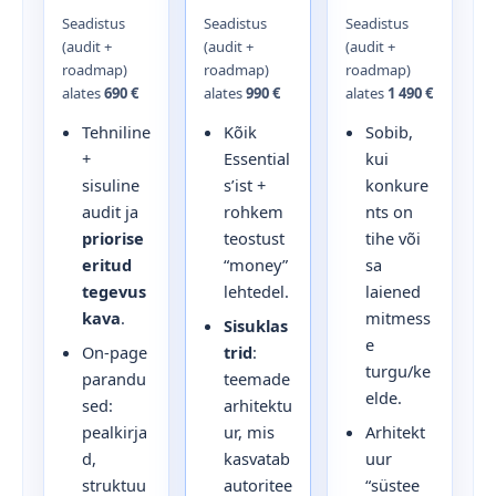
Seadistus
Seadistus
Seadistus
(audit +
(audit +
(audit +
roadmap)
roadmap)
roadmap)
alates
690 €
alates
990 €
alates
1 490 €
Tehniline
Kõik
Sobib,
+
Essential
kui
sisuline
s’ist +
konkure
audit ja
rohkem
nts on
priorise
teostust
tihe või
eritud
“money”
sa
tegevus
lehtedel.
laiened
kava
.
mitmess
Sisuklas
e
On-page
trid
:
turgu/ke
parandu
teemade
elde.
sed:
arhitektu
pealkirja
ur, mis
Arhitekt
d,
kasvatab
uur
struktuu
autoritee
“süstee