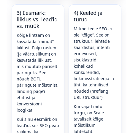
3) Eesmärk:
4) Keeled ja
liiklus vs. lead’id
turud
vs. müük
Mitme keele SEO ei
ole “tõlge”. See on
Kõige lihtsam on
struktuur: lehtede
kasvatada “mingit”
kaardistus, intent’i
liiklust. Palju raskem
erinevused,
(ja väärtuslikum) on
sisuklastrid,
kasvatada liiklust,
kohalikud
mis muutub päriselt
konkurendid,
päringuks. See
linkimisstrateegia ja
nõuab BOFU
tihti ka tehnilised
päringute mõistmist,
nõuded (hreflang,
landing page’i
URL struktuur).
ehitust ja
konversiooni
Kui vajad mitut
loogikat.
turgu, on Scale
tavaliselt kõige
Kui sinu eesmärk on
mõistlikum
lead’id, siis SEO peab
lähtekoht.
rääkima ka