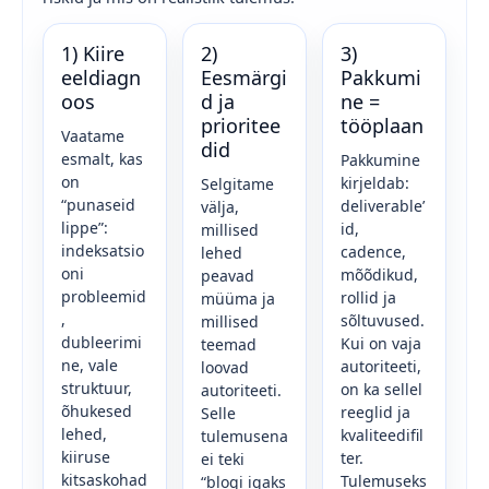
1) Kiire
2)
3)
eeldiagn
Eesmärgi
Pakkumi
oos
d ja
ne =
prioritee
tööplaan
Vaatame
did
esmalt, kas
Pakkumine
on
kirjeldab:
Selgitame
“punaseid
deliverable’
välja,
lippe”:
id,
millised
indeksatsio
cadence,
lehed
oni
mõõdikud,
peavad
probleemid
rollid ja
müüma ja
,
sõltuvused.
millised
dubleerimi
Kui on vaja
teemad
ne, vale
autoriteeti,
loovad
struktuur,
on ka sellel
autoriteeti.
õhukesed
reeglid ja
Selle
lehed,
kvaliteedifil
tulemusena
kiiruse
ter.
ei teki
kitsaskohad
Tulemuseks
“blogi igaks