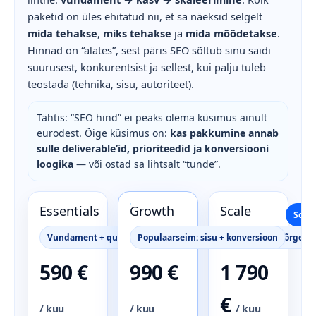
paketid on üles ehitatud nii, et sa näeksid selgelt
mida tehakse
,
miks tehakse
ja
mida mõõdetakse
.
Hinnad on “alates”, sest päris SEO sõltub sinu saidi
suurusest, konkurentsist ja sellest, kui palju tuleb
teostada (tehnika, sisu, autoriteet).
Tähtis: “SEO hind” ei peaks olema küsimus ainult
eurodest. Õige küsimus on:
kas pakkumine annab
sulle deliverable’id, prioriteedid ja konversiooni
loogika
— või ostad sa lihtsalt “tunde”.
Essentials
Growth
Scale
Soovi
Vundament + quick win’id
Populaarseim: sisu + konversioon
Multi-turg / kõrge k
590 €
990 €
1 790
€
/ kuu
/ kuu
/ kuu