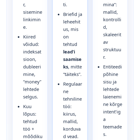
r,
ti.
mina”:
sisemine
mallid,
Briefid ja
linkimin
kontrolli
leheehit
e.
d,
us, mis
skaleerit
Kiired
on
av
võidud:
tehtud
struktuu
indeksat
lead’i
r.
sioon,
saamise
dubleeri
ks
, mitte
Entiteedi
mine,
“täiteks”.
põhine
“money”
sisu ja
Regulaar
lehtede
lehtede
ne
selgus.
laienemi
tehniline
ne kõrge
Kuu
töö:
intent’ig
lõpus:
kiirus,
a
tehtud
mallid,
teemade
töö +
korduva
s.
mõõdiku
d vead.