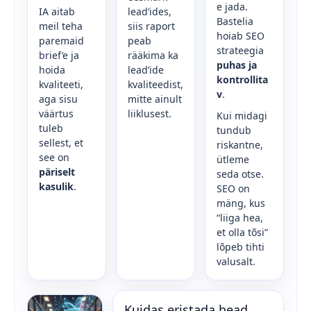
e jada.
IA aitab
lead’ides,
Bastelia
meil teha
siis raport
hoiab SEO
paremaid
peab
strateegia
brief’e ja
rääkima ka
puhas ja
hoida
lead’ide
kontrollita
kvaliteeti,
kvaliteedist,
v
.
aga sisu
mitte ainult
väärtus
liiklusest.
Kui midagi
tuleb
tundub
sellest, et
riskantne,
see on
ütleme
päriselt
seda otse.
kasulik
.
SEO on
mäng, kus
“liiga hea,
et olla tõsi”
lõpeb tihti
valusalt.
Kuidas eristada head