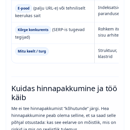
Indeksatsioon, 
(palju URL-e) või tehniliselt
E-pood
parandused
keerukas sait
Rohkem iteratsio
(SERP-is tugevad
Kõrge konkurents
sisu arhitektuur
tegijad)
Struktuur, inten
Mitu keelt / turg
klastrid
Kuidas hinnapakkumine ja töö
käib
Me ei tee hinnapakkumist “kõhutunde” järgi. Hea
hinnapakkumine peab olema selline, et sa saad selle
põhjal otsustada: kas see eelarve on mõistlik, mis on
riskid ja mis on realistlik tulemus.