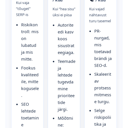
Kui vaja
“tõuget”
Kui “hea sisu”
Kui vajad
SERP-is
üksi ei piisa
nähtavust
turu tasemel
Riskikon
Autorite
PR-
troll: mis
edi kasv
nurgad,
on
koos
mis
lubatud
sisustrat
toetavad
ja mis
eegiaga.
brändi ja
mitte.
Teemade
SEO-d.
Fookus
ja
Skaleerit
kvaliteed
lehtede
av
ile, mitte
tugevda
protsess
kogusele
mine
mitmess
.
prioritee
e turgu.
tide
SEO
järgi.
Selge
lehtede
riskipolii
toetamin
Mõõtmi
tika ja
e
ne: