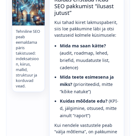
SEO pakkumist “ilusast
jutust”
Kui tahad kiiret lakmuspaberit,
siis loe pakkumine läbi ja otsi
Tehniline SEO
vastuseid kolmele küsimusele:
peab
eemaldama
Mida ma saan kätte?
päris
(audit, roadmap, lehed,
takistused:
indeksatsioo
briefid, muudatuste list,
n, kiirus,
cadence)
mallid,
struktuur ja
Mida teete esimesena ja
korduvad
miks?
(prioriteedid, mitte
vead.
“kõike natuke”)
Kuidas mõõdate edu?
(KPI-
d, jälgimine, otsused, mitte
ainult “raport”)
Kui nendele vastustele peab
“välja mõtlema”, on pakkumine