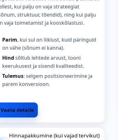
ellest, kui palju on vaja strateegiat
sõnum, struktuur, tõendid), ning kui palju
n vaja toimetamist ja kooskõlastusi.
Parim
, kui sul on liiklust, kuid päringuid
on vähe (sõnum ei kanna).
Hind
sõltub lehtede arvust, tooni
keerukusest ja sisendi kvaliteedist.
Tulemus
: selgem positsioneerimine ja
parem konversioon.
Vaata detaile
Hinnapakkumine (kui vajad tervikut)