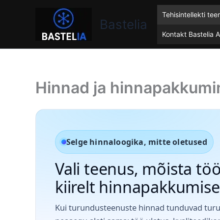
Skip
Bastelia
Tehisintellekti te
to
Bastelia
content
Kontakt Bastelia 
Hinnad ja hinnapakkumi
Selge hinnaloogika, mitte oletused
Vali teenus, mõista tö
kiirelt hinnapakkumise
Kui turundusteenuste hinnad tunduvad turul 