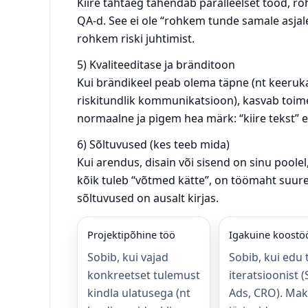
Kiire tähtaeg tähendab paralleelset tööd, 
QA-d. See ei ole “rohkem tunde samale asjal
rohkem riski juhtimist.
5) Kvaliteeditase ja bränditoon
Kui brändikeel peab olema täpne (nt keeruk
riskitundlik kommunikatsioon), kasvab toime
normaalne ja pigem hea märk: “kiire tekst” 
6) Sõltuvused (kes teeb mida)
Kui arendus, disain või sisend on sinu poole
kõik tuleb “võtmed kätte”, on töömaht suur
sõltuvused on ausalt kirjas.
Projektipõhine töö
Igakuine koostö
Sobib, kui vajad
Sobib, kui edu 
konkreetset tulemust
iteratsioonist 
kindla ulatusega (nt
Ads, CRO). Ma