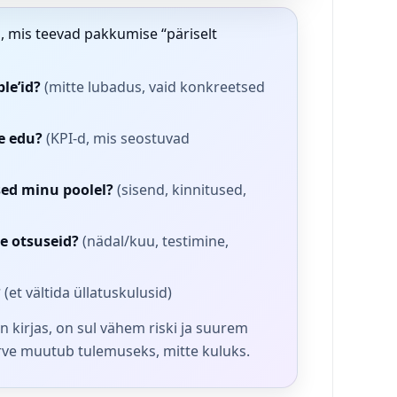
 mis teevad pakkumise “päriselt
le’id?
(mitte lubadus, vaid konkreetsed
e edu?
(KPI-d, mis seostuvad
sed minu poolel?
(sisend, kinnitused,
se otsuseid?
(nädal/kuu, testimine,
?
(et vältida üllatuskulusid)
n kirjas, on sul vähem riski ja suurem
rve muutub tulemuseks, mitte kuluks.