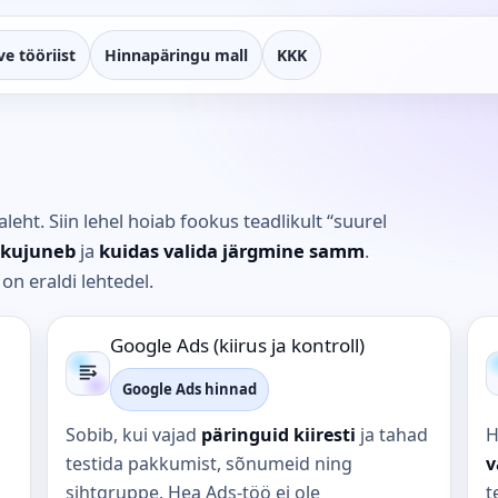
ve tööriist
Hinnapäringu mall
KKK
leht. Siin lehel hoiab fookus teadlikult “suurel
d kujuneb
ja
kuidas valida järgmine samm
.
n eraldi lehtedel.
Google Ads (kiirus ja kontroll)
Google Ads hinnad
Sobib, kui vajad
päringuid kiiresti
ja tahad
H
testida pakkumist, sõnumeid ning
v
sihtgruppe. Hea Ads-töö ei ole
t