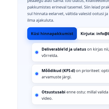
peaaegu alati sama: töö ulatus, kvaliteediko
pakkumistes erineval tasemel. Siin leiad prak
sul hinnata eelarvet, vältida valesid ootusi 
ilma ajakuluta.
Küsi hinnapakkumist
Kirjuta: info@
Deliverable’id ja ulatus
on kirjas ni
võrrelda.
Mõõdikud (KPI-d)
on prioriteet: op
arvamuste järgi.
Otsustusabi
enne ostu: millal valida 
video.