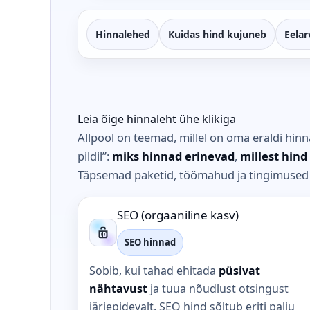
Hinnalehed
Kuidas hind kujuneb
Eelar
Leia õige hinnaleht ühe klikiga
Allpool on teemad, millel on oma eraldi hinna
pildil”:
miks hinnad erinevad
,
millest hin
Täpsemad paketid, töömahud ja tingimused o
SEO (orgaaniline kasv)
SEO hinnad
Sobib, kui tahad ehitada
püsivat
nähtavust
ja tuua nõudlust otsingust
järjepidevalt. SEO hind sõltub eriti palju