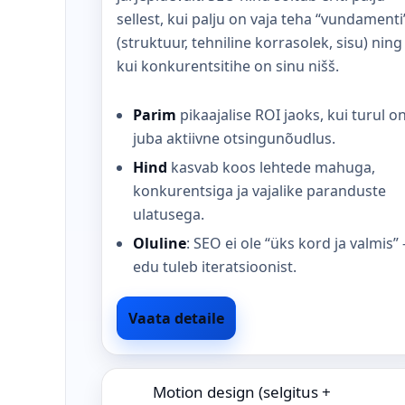
sellest, kui palju on vaja teha “vundamenti
(struktuur, tehniline korrasolek, sisu) ning
kui konkurentsitihe on sinu nišš.
Parim
pikaajalise ROI jaoks, kui turul o
juba aktiivne otsingunõudlus.
Hind
kasvab koos lehtede mahuga,
konkurentsiga ja vajalike paranduste
ulatusega.
Oluline
: SEO ei ole “üks kord ja valmis” 
edu tuleb iteratsioonist.
Vaata detaile
Motion design (selgitus +