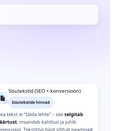
Sisutekstid (SEO + konversioon)
Sisutekstide hinnad
ea tekst ei “täida lehte” – see
selgitab
äärtust
, maandab kahtlusi ja juhib
egevuseni. Tekstitöö hind sõltub peamiselt