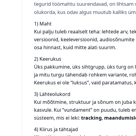
tegurid töömahtu suurendavad, on lihtsam v
olukorda, kus odav algus muutub kalliks ü
1) Maht
Kui palju tuleb reaalselt teha: lehtede arv, t
versioonid, keeleversioonid, audiosõnumite
osa hinnast, kuid mitte alati suurim.
2) Keerukus
Üks pakkumine, üks sihtgrupp, üks turg on l
ja mitu turgu tähendab rohkem variante, ro
Keerukus ei ole “luksus”, vaid paratamatus, k
3) Lähteolukord
Kui mõõtmine, struktuur ja sõnum on juba k
kasvule. Kui “vundament” on puudu, tuleb e
süsteem, mis ei leki:
tracking
,
maandumisl
4) Kiirus ja tähtajad