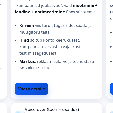
”
“kampaaniad jooksevad”, vaid
mõõtmine +
s
landing + optimeerimine
ühes süsteemis.
(
o
Kiireim
viis turult tagasisidet saada ja
n
müügitoru täita.
Hind
sõltub konto keerukusest,
kampaaniate arvust ja vajalikust
testimissagedusest.
Märkus
: reklaamieelarve ja teenustasu
–
on kaks eri asja.
Vaata detaile
Voice-over (toon + usaldus)