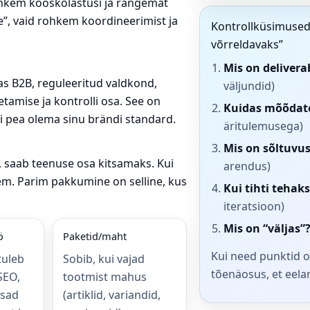
rohkem kooskõlastusi ja rangemat
e”, vaid rohkem koordineerimist ja
Kontrollküsimused,
võrreldavaks”
Mis on deliverab
as B2B, reguleeritud valdkond,
väljundid)
tamise ja kontrolli osa. See on
Kuidas mõõdat
ei pea olema sinu brändi standard.
äritulemusega)
Mis on sõltuvu
l, saab teenuse osa kitsamaks. Kui
arendus)
em. Parim pakkumine on selline, kus
Kui tihti tehak
iteratsioon)
Mis on “väljas”
ö
Paketid/maht
Kui need punktid o
tuleb
Sobib, kui vajad
tõenäosus, et eela
(SEO,
tootmist mahus
ksad
(artiklid, variandid,