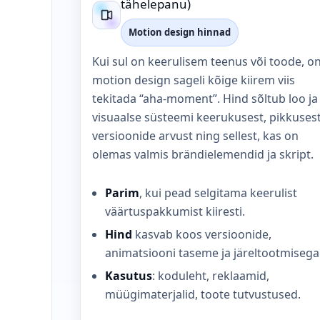
tähelepanu)
Motion design hinnad
Kui sul on keerulisem teenus või toode, o
motion design sageli kõige kiirem viis
tekitada “aha-moment”. Hind sõltub loo ja
visuaalse süsteemi keerukusest, pikkusest
versioonide arvust ning sellest, kas on
olemas valmis brändielemendid ja skript.
Parim
, kui pead selgitama keerulist
väärtuspakkumist kiiresti.
Hind
kasvab koos versioonide,
animatsiooni taseme ja järeltootmisega
Kasutus
: koduleht, reklaamid,
müügimaterjalid, toote tutvustused.