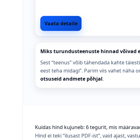
Vaata detaile
Miks turundusteenuste hinnad võivad 
Sest “teenus” võib tähendada kahte täiesti
eest teha midagi”. Parim viis vahet näha o
otsuseid andmete põhjal
.
Kuidas hind kujuneb: 6 tegurit, mis määra
Hind ei teki “ilusast PDF-ist”, vaid ajast, vastu