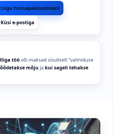
Liigu hinnapakkumiseni
Küsi e-postiga
lliga töö
või maksad sisuliselt “valmiduse
õõdetakse mõju
ja
kui sageli tehakse