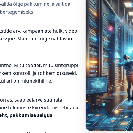
alida õige pakkumine ja vältida
mbertegemiseks.
ekstide arv, kampaaniate hulk, video
 arv jne. Maht on kõige nähtavam
ihtne. Mitu toodet, mitu sihtgruppi
hkem kontrolli ja rohkem otsuseid.
ui äri on mitmekihiline.
orras, saab eelarve suunata
nne tulemuste kiirendamist ehitada
eht
,
pakkumise selgus
.