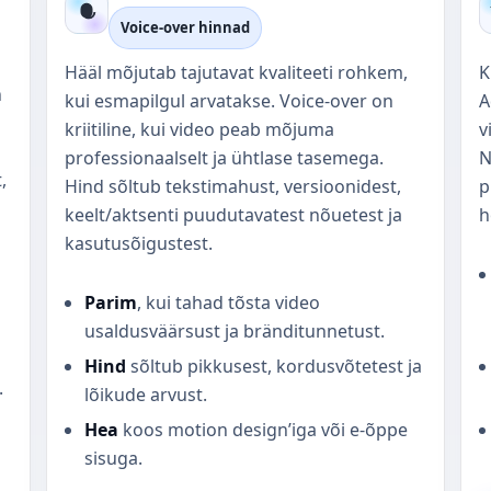
Voice-over hinnad
Hääl mõjutab tajutavat kvaliteeti rohkem,
K
n
kui esmapilgul arvatakse. Voice-over on
A
kriitiline, kui video peab mõjuma
v
professionaalselt ja ühtlase tasemega.
N
,
Hind sõltub tekstimahust, versioonidest,
p
keelt/aktsenti puudutavatest nõuetest ja
h
kasutusõigustest.
Parim
, kui tahad tõsta video
usaldusväärsust ja bränditunnetust.
Hind
sõltub pikkusest, kordusvõtetest ja
.
lõikude arvust.
Hea
koos motion design’iga või e-õppe
sisuga.