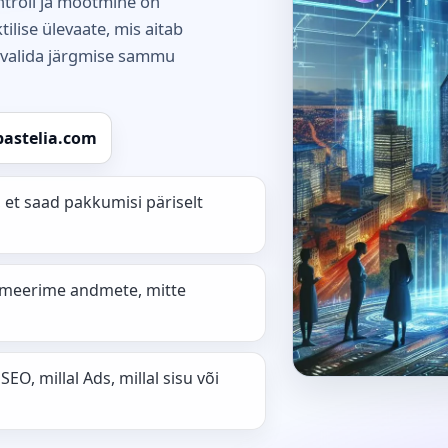
ntroll ja mõõtmine on
tilise ülevaate, mis aitab
ja valida järgmise sammu
bastelia.com
i, et saad pakkumisi päriselt
timeerime andmete, mitte
SEO, millal Ads, millal sisu või