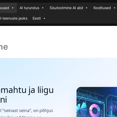
enused
AI turundus
Sisutootmine AI abil
Koolitused
AI-teenuste jaoks
Eesti
ne
ömahtu ja liigu
ni
“seinast seina”, on põhjus