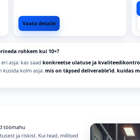
Vaata detaile
erineda rohkem kui 10×?
 eri asja: kas saad
konkreetse ulatuse ja kvaliteedikontro
n küsida kolm asja:
mis on täpsed deliverable’id
,
kuidas m
vad töömahu
tusest ja riskist. Kui tead, millised