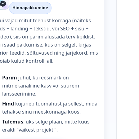
Hinnapakkumine
ui vajad mitut teenust korraga (näiteks
ds + landing + tekstid, või SEO + sisu +
ideo), siis on parim alustada tervikpildist.
ii saad pakkumise, kus on selgelt kirjas
rioriteedid, sõltuvused ning järjekord, mis
oiab kulud kontrolli all.
Parim
juhul, kui eesmärk on
mitmekanaliline kasv või suurem
lansseerimine.
Hind
kujuneb töömahust ja sellest, mida
tehakse sinu meeskonnaga koos.
Tulemus
: üks selge plaan, mitte kuus
eraldi “väikest projekti”.