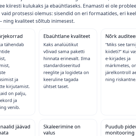
e kiiresti kulukaks ja ebaühtlaseks. Enamasti ei ole probl
 vaid protsessi olemus: sisendid on eri formaatides, eri keelt
— ning kvaliteet sõltub inimesest.
ärjekorrad
Ebaühtlane kvaliteet
Nõrk auditee
ija tähendab
Kaks analüütikut
“Miks see tarn
tide
võivad sama paketti
kiideti?” Kui v
st,
hinnata erinevalt. Ilma
e‑kirjades ja
mist,
standardiseeritud
märkmetes, on 
ste
reeglite ja logideta on
järelkontroll 
simist ja
keeruline tagada
ning riskantne
te kirjutamist.
ühtset taset.
jaid on palju,
jekord ja
ng venib.
gnaalid jäävad
Skaleerimine on
Puudub pide
ata
valus
monitooring