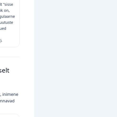
t “sisse
ik on,
gulaarne
uutuste
uued
).
elt
t
, inimene
 annavad