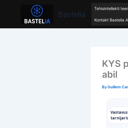
Skip
Bastelia
Tehisintellekti te
to
Bastelia
content
Kontakt Bastelia 
KYS p
abil
By
Guillem Ca
Vastavus
tarnijari