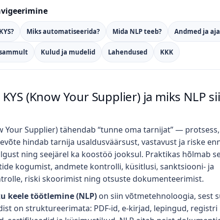
avigeerimine
 KYS?
Miks automatiseerida?
Mida NLP teeb?
Andmed ja aj
sammult
Kulud ja mudelid
Lahendused
KKK
 KYS (Know Your Supplier) ja miks NLP si
 Your Supplier) tähendab “tunne oma tarnijat” — protsess, 
tevõte hindab tarnija usaldusväärsust, vastavust ja riske en
lgust ning seejärel ka koostöö jooksul. Praktikas hõlmab s
de kogumist, andmete kontrolli, küsitlusi, sanktsiooni‑ ja
trolle, riski skoorimist ning otsuste dokumenteerimist.
u keele töötlemine (NLP)
on siin võtmetehnoloogia, sest 
ist on struktureerimata: PDF‑id, e‑kirjad, lepingud, registri