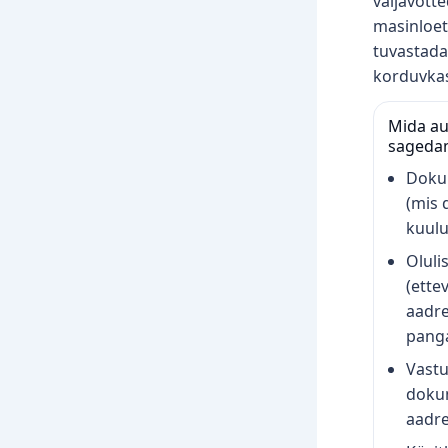
väljavõtt
masinloeta
tuvastada
korduvkas
Mida au
sageda
Dokum
(mis 
kuulu
Oluli
(ette
aadre
panga
Vastu
dokum
aadre