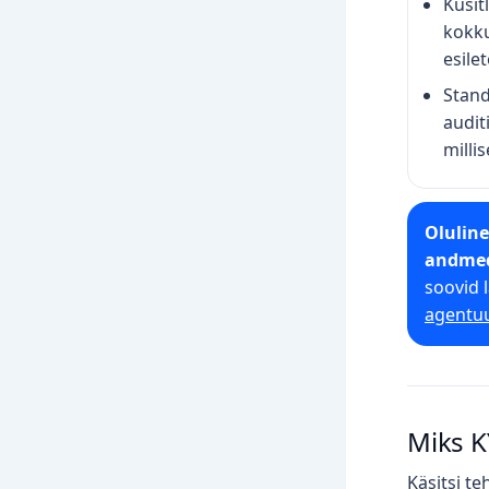
Küsit
kokku
esile
Stand
auditi
milli
Olulin
andmed
soovid 
agentuu
Miks K
Käsitsi t