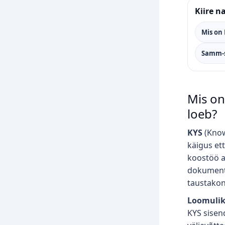
Kiire n
Mis on
Samm‑
Mis on
loeb?
KYS
(Know
käigus et
koostöö a
dokumenti
taustakon
Loomulik
KYS sisend