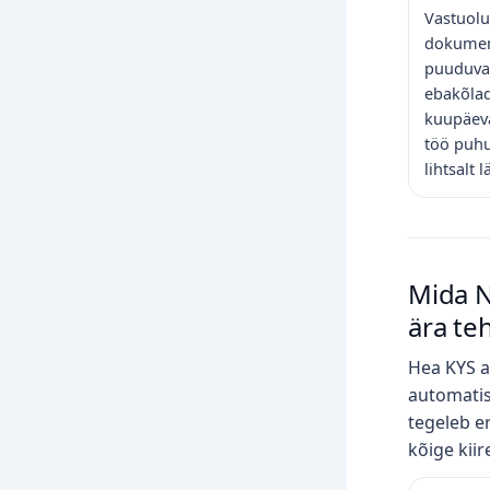
Vastuol
dokumen
puuduvad
ebakõlad
kuupäeva
töö puhu
lihtsalt l
Mida N
ära te
Hea KYS a
automati
tegeleb e
kõige kii