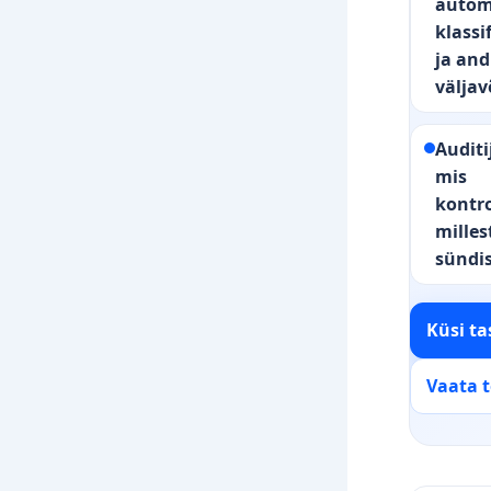
autom
klassi
ja an
väljav
Auditi
mis
kontrol
milles
sündi
Küsi ta
Vaata 