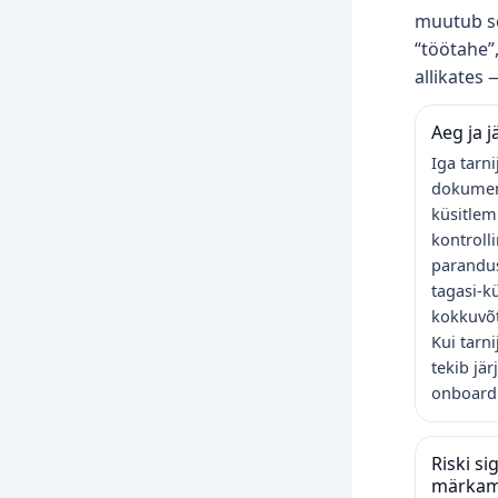
muutub se
“töötahe”,
allikates 
Aeg ja j
Iga tarn
dokumen
küsitlemi
kontrolli
parandu
tagasi‑kü
kokkuvõt
Kui tarni
tekib jär
onboardi
Riski si
märkam