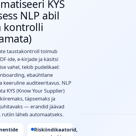
matiseeri KYS
sess NLP abil
 kontrolli
amata)
jate taustakontroll toimub
DF-ide, e‑kirjade ja käsitsi
se vahel, tekib pudelikael:
onboarding, ebaühtlane
ja keeruline auditeeritavus. NLP
NLP aitab lugeda ja võrrel
ta KYS (Know Your Supplier)
tarnija dokumente, tuvast
 kiiremaks, täpsemaks ja
vastuolusid ning koostada
kontrollitava kokkuvõtte.
juhitavaks — erandid jäävad
, rutiin läheb automaatseks.
entide
Riskiindikaatorid,