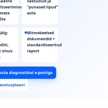
aatne
vastuolud ja
fitseerimine
“punased lipud”
dmete
esile
õte
jälg:
Mitmekeelsed
dokumendid +
liti,
standardiseeritud
t otsus
raport
s
suta diagnostikat e‑postiga
teostusplaani