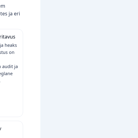
eem
es ja eri
ritavus
ija heaks
astus on
audit ja
aeglane
.
v