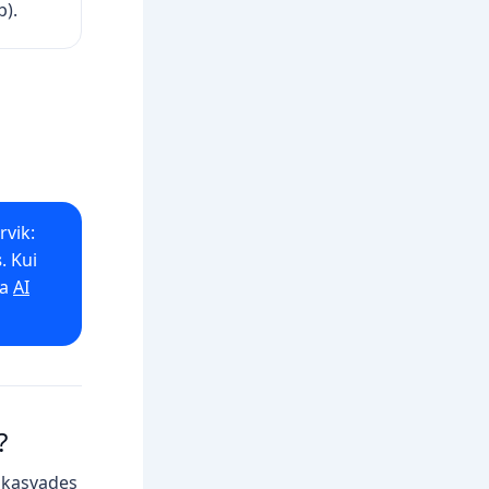
b).
rvik:
s
. Kui
ka
AI
?
u kasvades