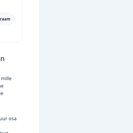
araam
in
mille
ne
ee
suur osa