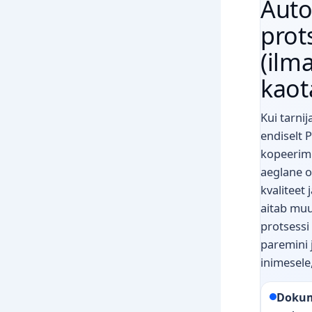
Auto
prot
(ilma
kaot
Kui tarni
endiselt P
kopeerimi
aeglane 
kvaliteet 
aitab muu
protsessi
paremini 
inimesele
Dokum