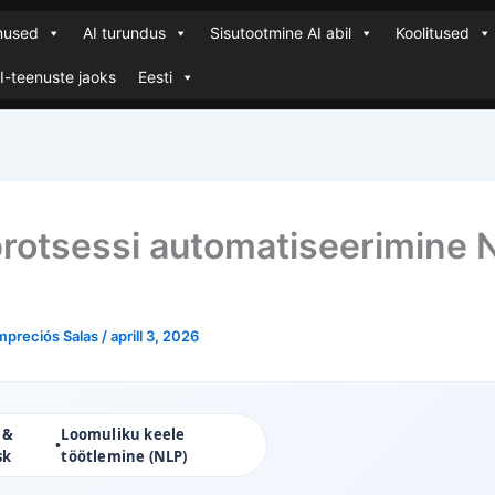
enused
AI turundus
Sisutootmine AI abil
Koolitused
AI-teenuste jaoks
Eesti
rotsessi automatiseerimine 
mpreciós Salas
/
aprill 3, 2026
 &
Loomuliku keele
•
sk
töötlemine (NLP)