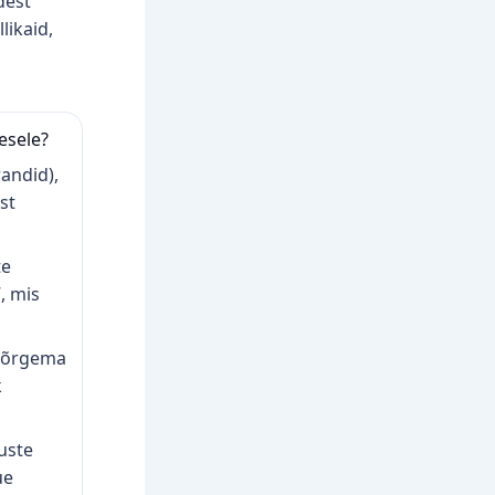
dest
likaid,
esele?
randid),
ist
te
, mis
 kõrgema
k
uste
ue