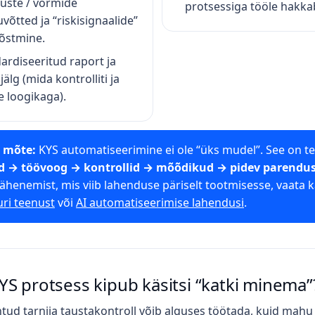
luste / vormide
protsessiga tööle hakka
võtted ja “riskisignaalide”
tõstmine.
ardiseeritud raport ja
jälg (mida kontrolliti ja
se loogikaga).
e mõte:
KYS automatiseerimine ei ole “üks mudel”. See on te
 → töövoog → kontrollid → mõõdikud → pidev parendu
lähenemist, mis viib lahenduse päriselt tootmisesse, vaata 
ri teenust
või
AI automatiseerimise lahendusi
.
YS protsess kipub käsitsi “katki minema”
ehtud tarnija taustakontroll võib alguses töötada, kuid mah