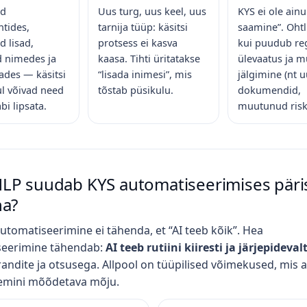
ud
Uus turg, uus keel, uus
KYS ei ole ainul
tides,
tarnija tüüp: käsitsi
saamine”. Ohtl
 lisad,
protsess ei kasva
kui puudub re
 nimedes ja
kaasa. Tihti üritatakse
ülevaatus ja m
des — käsitsi
“lisada inimesi”, mis
jälgimine (nt 
l võivad need
tõstab püsikulu.
dokumendid,
äbi lipsata.
muutunud risk
LP suudab KYS automatiseerimises päris
ha?
utomatiseerimine ei tähenda, et “AI teeb kõik”. Hea
seerimine tähendab:
AI teeb rutiini kiiresti ja järjepideval
randite ja otsusega. Allpool on tüüpilised võimekused, mis
remini mõõdetava mõju.