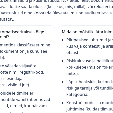
ed, sertifikaadid ja küsimustikud. NLP aitab neist dokumenti
valt kätte saada olulise (kes, kus, mis, millal), võrrelda eri al
 vastuolusid ning koostada ülevaate, mis on auditeeritav ja
utatav.
tomatiseeritakse kõige
Mida on mõistlik jätta inim
mini?
Piiripealsed juhtumid (e
entide klassifitseerimine
kus vaja konteksti ja äril
dokument on ja kuhu see
otsust.
b).
Riskitaluvuse ja poliitika
ste väljade väljavõte
kokkulepe (mis on “okei”
võtte nimi, registrikood,
mitte).
ss, esindaja,
Lõplik heakskiit, kui on
rekvisiidid jne).
riskiga tarnija või tundli
olude leidmine eri
kategooria.
entide vahel (nt erinevad
Koostöö mudeli ja muut
ssid, nimed, kuupäevad).
juhtimine (kuidas tiim u