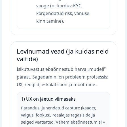
vooge (nt korduv‑KYC,
kõrgendatud risk, vanuse
kinnitamine).
Levinumad vead (ja kuidas neid
vältida)
Isikutuvastus ebaõnnestub harva „mudeli”
pärast. Sagedamini on probleem protsessis:
UX, reeglid, eskalatsioon ja mõõtmine.
1) UX on jäetud viimaseks
Parandus: juhendatud capture (kaader,
valgus, fookus), reaalajas tagasiside ja
selged veateated. Vähem ebaõnnestumisi =