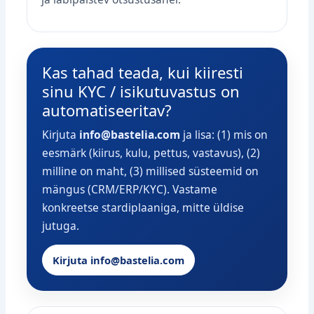
Kas tahad teada, kui kiiresti
sinu KYC / isikutuvastus on
automatiseeritav?
Kirjuta
info@bastelia.com
ja lisa: (1) mis on
eesmärk (kiirus, kulu, pettus, vastavus), (2)
milline on maht, (3) millised süsteemid on
mängus (CRM/ERP/KYC). Vastame
konkreetse stardiplaaniga, mitte üldise
jutuga.
Kirjuta info@bastelia.com