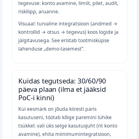
tegevuse: konto avamine, limiit, pilet, audit,
riskilipp, aruanne.
Visuaal: turvaline integratsioon (andmed →
kontrollid → otsus → tegevus) koos logide ja
jälgitavusega. See eristab tootmisküpse
lahenduse „demo‑tasemest”.
Kuidas tegutseda: 30/60/90
päeva plaan (ilma et jääksid
PoC‑i kinni)
Kui eesmärk on jõuda kiiresti päris
kasutuseni, töötab kõige paremini lühike
tsükkel: vali üks selge kasutusjuht (nt konto
avamine), ehita miinimumintegratsioon,