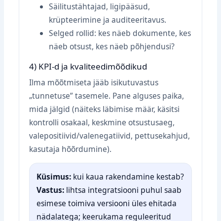
Säilitustähtajad, ligipääsud,
krüpteerimine ja auditeeritavus.
Selged rollid: kes näeb dokumente, kes
näeb otsust, kes näeb põhjendusi?
4) KPI-d ja kvaliteedimõõdikud
Ilma mõõtmiseta jääb isikutuvastus
„tunnetuse” tasemele. Pane alguses paika,
mida jälgid (näiteks läbimise määr, käsitsi
kontrolli osakaal, keskmine otsustusaeg,
valepositiivid/valenegatiivid, pettusekahjud,
kasutaja hõõrdumine).
Küsimus:
kui kaua rakendamine kestab?
Vastus:
lihtsa integratsiooni puhul saab
esimese toimiva versiooni üles ehitada
nädalatega; keerukama reguleeritud