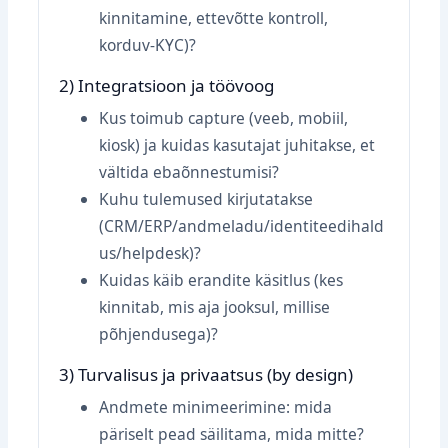
kinnitamine, ettevõtte kontroll,
korduv‑KYC)?
2) Integratsioon ja töövoog
Kus toimub capture (veeb, mobiil,
kiosk) ja kuidas kasutajat juhitakse, et
vältida ebaõnnestumisi?
Kuhu tulemused kirjutatakse
(CRM/ERP/andmeladu/identiteedihald
us/helpdesk)?
Kuidas käib erandite käsitlus (kes
kinnitab, mis aja jooksul, millise
põhjendusega)?
3) Turvalisus ja privaatsus (by design)
Andmete minimeerimine: mida
päriselt pead säilitama, mida mitte?