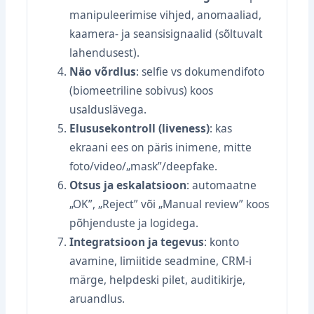
manipuleerimise vihjed, anomaaliad,
kaamera- ja seansisignaalid (sõltuvalt
lahendusest).
Näo võrdlus
: selfie vs dokumendifoto
(biomeetriline sobivus) koos
usalduslävega.
Elususekontroll (liveness)
: kas
ekraani ees on päris inimene, mitte
foto/video/„mask”/deepfake.
Otsus ja eskalatsioon
: automaatne
„OK”, „Reject” või „Manual review” koos
põhjenduste ja logidega.
Integratsioon ja tegevus
: konto
avamine, limiitide seadmine, CRM‑i
märge, helpdeski pilet, auditikirje,
aruandlus.