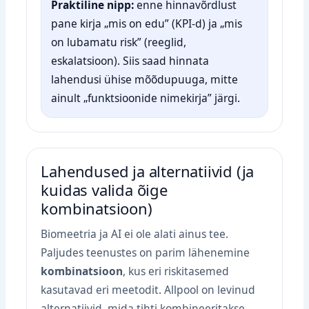
Praktiline nipp:
enne hinnavõrdlust
pane kirja „mis on edu” (KPI‑d) ja „mis
on lubamatu risk” (reeglid,
eskalatsioon). Siis saad hinnata
lahendusi ühise mõõdupuuga, mitte
ainult „funktsioonide nimekirja” järgi.
Lahendused ja alternatiivid (ja
kuidas valida õige
kombinatsioon)
Biomeetria ja AI ei ole alati ainus tee.
Paljudes teenustes on parim lähenemine
kombinatsioon
, kus eri riskitasemed
kasutavad eri meetodit. Allpool on levinud
alternatiivid, mida tihti kombineeritakse