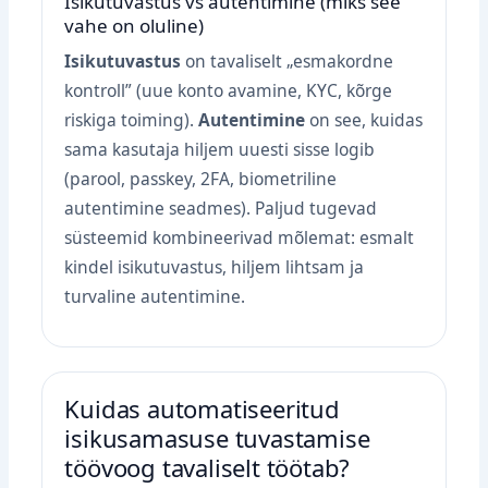
Isikutuvastus vs autentimine (miks see
vahe on oluline)
Isikutuvastus
on tavaliselt „esmakordne
kontroll” (uue konto avamine, KYC, kõrge
riskiga toiming).
Autentimine
on see, kuidas
sama kasutaja hiljem uuesti sisse logib
(parool, passkey, 2FA, biometriline
autentimine seadmes). Paljud tugevad
süsteemid kombineerivad mõlemat: esmalt
kindel isikutuvastus, hiljem lihtsam ja
turvaline autentimine.
Kuidas automatiseeritud
isikusamasuse tuvastamise
töövoog tavaliselt töötab?