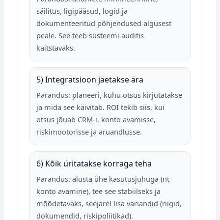
säilitus, ligipääsud, logid ja
dokumenteeritud põhjendused algusest
peale. See teeb süsteemi auditis
kaitstavaks.
5) Integratsioon jäetakse ära
Parandus: planeeri, kuhu otsus kirjutatakse
ja mida see käivitab. ROI tekib siis, kui
otsus jõuab CRM‑i, konto avamisse,
riskimootorisse ja aruandlusse.
6) Kõik üritatakse korraga teha
Parandus: alusta ühe kasutusjuhuga (nt
konto avamine), tee see stabiilseks ja
mõõdetavaks, seejärel lisa variandid (riigid,
dokumendid, riskipoliitikad).