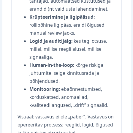
tähtajad, automaatsed kustutused ja
erandid (nt vaidluste lahendamine).
Krüpteerimine ja ligipääsud:
rollipõhine ligipääs, eraldi õigused
manual review jaoks.
Logid ja auditijälg:
kes tegi otsuse,
millal, millise reegli alusel, millise
signaaliga.
Human-in-the-loop:
kõrge riskiga
juhtumitel selge kinnitusrada ja
põhjendused.
Monitooring:
ebaõnnestumised,
korduskatsed, anomaaliad,
kvaliteedilangused, „drift” signaalid.
Visuaal: vastavus ei ole „paber”. Vastavus on
opereeritav protsess: reeglid, logid, õigused
ja läbipaistev otsustusahel.