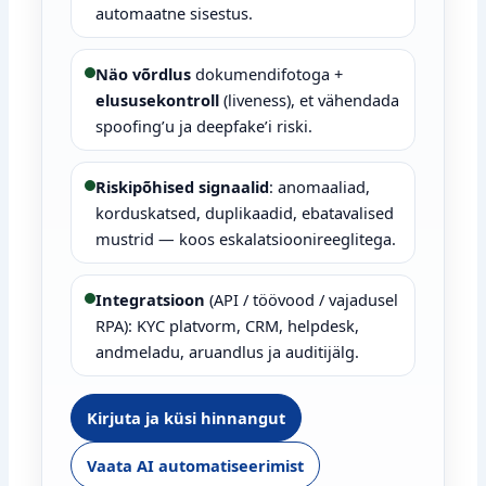
automaatne sisestus.
Näo võrdlus
dokumendifotoga +
elususekontroll
(liveness), et vähendada
spoofing’u ja deepfake’i riski.
Riskipõhised signaalid
: anomaaliad,
korduskatsed, duplikaadid, ebatavalised
mustrid — koos eskalatsioonireeglitega.
Integratsioon
(API / töövood / vajadusel
RPA): KYC platvorm, CRM, helpdesk,
andmeladu, aruandlus ja auditijälg.
Kirjuta ja küsi hinnangut
Vaata AI automatiseerimist