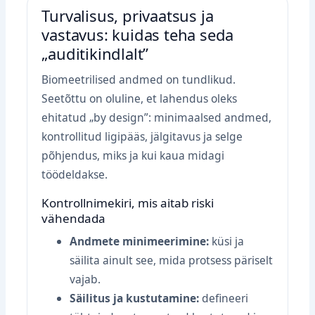
Turvalisus, privaatsus ja
vastavus: kuidas teha seda
„auditikindlalt”
Biomeetrilised andmed on tundlikud.
Seetõttu on oluline, et lahendus oleks
ehitatud „by design”: minimaalsed andmed,
kontrollitud ligipääs, jälgitavus ja selge
põhjendus, miks ja kui kaua midagi
töödeldakse.
Kontrollnimekiri, mis aitab riski
vähendada
Andmete minimeerimine:
küsi ja
säilita ainult see, mida protsess päriselt
vajab.
Säilitus ja kustutamine:
defineeri