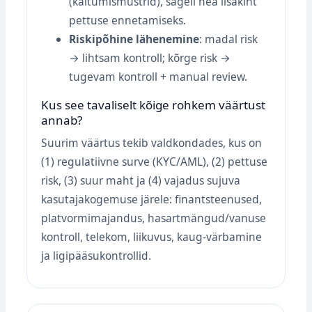
(käitumismustrid), sageli hea lisakiht
pettuse ennetamiseks.
Riskipõhine lähenemine
: madal risk
→ lihtsam kontroll; kõrge risk →
tugevam kontroll + manual review.
Kus see tavaliselt kõige rohkem väärtust
annab?
Suurim väärtus tekib valdkondades, kus on
(1) regulatiivne surve (KYC/AML), (2) pettuse
risk, (3) suur maht ja (4) vajadus sujuva
kasutajakogemuse järele: finantsteenused,
platvormimajandus, hasartmängud/vanuse
kontroll, telekom, liikuvus, kaug‑värbamine
ja ligipääsukontrollid.