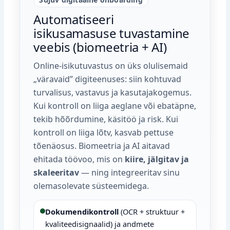
Automatiseeri
isikusamasuse tuvastamine
veebis (biomeetria + AI)
Online‑isikutuvastus on üks olulisemaid
„väravaid” digiteenuses: siin kohtuvad
turvalisus, vastavus ja kasutajakogemus.
Kui kontroll on liiga aeglane või ebatäpne,
tekib hõõrdumine, käsitöö ja risk. Kui
kontroll on liiga lõtv, kasvab pettuse
tõenäosus. Biomeetria ja AI aitavad
ehitada töövoo, mis on
kiire, jälgitav ja
skaleeritav
— ning integreeritav sinu
olemasolevate süsteemidega.
Dokumendikontroll
(OCR + struktuur +
kvaliteedisignaalid) ja andmete