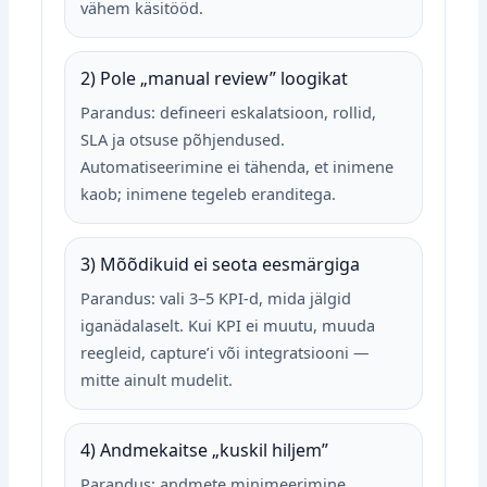
vähem käsitööd.
2) Pole „manual review” loogikat
Parandus: defineeri eskalatsioon, rollid,
SLA ja otsuse põhjendused.
Automatiseerimine ei tähenda, et inimene
kaob; inimene tegeleb eranditega.
3) Mõõdikuid ei seota eesmärgiga
Parandus: vali 3–5 KPI‑d, mida jälgid
iganädalaselt. Kui KPI ei muutu, muuda
reegleid, capture’i või integratsiooni —
mitte ainult mudelit.
4) Andmekaitse „kuskil hiljem”
Parandus: andmete minimeerimine,