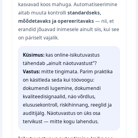
kasvavad koos mahuga. Automatiseerimine
aitab muuta kontrolli
standardseks,
mõõdetavaks ja opereeritavaks
— nii, et
erandid jõuavad inimesele ainult siis, kui see
on päriselt vajalik.
Küsimus:
kas online‑isikutuvastus
tähendab „ainult näotuvastust”?
Vastus:
mitte tingimata. Parim praktika
on käsitleda seda kui töövoogu:
dokumendi lugemine, dokumendi
kvaliteedisignaalid, näo võrdlus,
elususekontroll, riskihinnang, reeglid ja
auditijälg. Näotuvastus on üks osa
tervikust — mitte kogu lahendus.