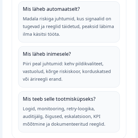
Mis läheb automaatselt?
Madala riskiga juhtumid, kus signaalid on
tugevad ja reeglid täidetud, peaksid läbima
ilma käsitsi tööta.
Mis läheb inimesele?
Piiri peal juhtumid: kehv pildikvaliteet,
vastuolud, kõrge riskiskoor, korduskatsed
või ärireegli erand.
Mis teeb selle tootmisküpseks?
Logid, monitooring, retry‑loogika,
auditijälg, õigused, eskalatsioon, KPI
mõõtmine ja dokumenteeritud reeglid.