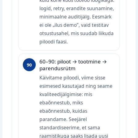
logid, retry, erandite suunamine,
minimaalne auditijälg. Eesmärk
ei ole „ilus demo”, vaid testitav
otsustusahel, mis suudab liikuda
piloodi faasi.
60–90: piloot → tootmine →
90
parendusrütm
Käivitame piloodi, viime sisse
esimesed kasutajad ning seame
kvaliteedijälgimise: mis
ebaõnnestub, miks
ebaõnnestub, kuidas
parandame. Seejärel
standardiseerime, et sama
raamistikuga saaks lisada uusi