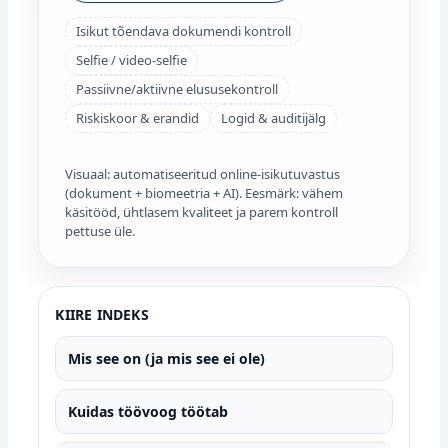
Isikut tõendava dokumendi kontroll
Selfie / video-selfie
Passiivne/aktiivne elususekontroll
Riskiskoor & erandid
Logid & auditijälg
Visuaal: automatiseeritud online‑isikutuvastus
(dokument + biomeetria + AI). Eesmärk: vähem
käsitööd, ühtlasem kvaliteet ja parem kontroll
pettuse üle.
KIIRE INDEKS
Mis see on (ja mis see ei ole)
Kuidas töövoog töötab