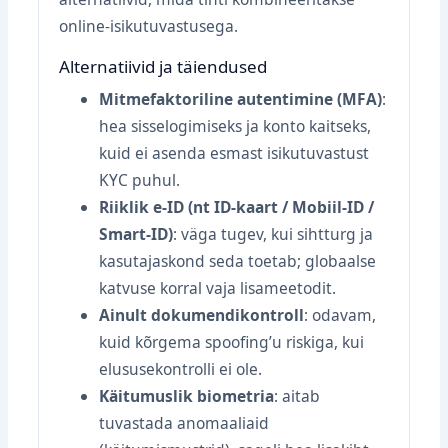
online‑isikutuvastusega.
Alternatiivid ja täiendused
Mitmefaktoriline autentimine (MFA)
:
hea sisselogimiseks ja konto kaitseks,
kuid ei asenda esmast isikutuvastust
KYC puhul.
Riiklik e‑ID (nt ID‑kaart / Mobiil‑ID /
Smart‑ID)
: väga tugev, kui sihtturg ja
kasutajaskond seda toetab; globaalse
katvuse korral vaja lisameetodit.
Ainult dokumendikontroll
: odavam,
kuid kõrgema spoofing’u riskiga, kui
elususekontrolli ei ole.
Käitumuslik biometria
: aitab
tuvastada anomaaliaid