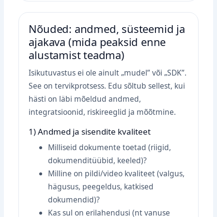
Nõuded: andmed, süsteemid ja
ajakava (mida peaksid enne
alustamist teadma)
Isikutuvastus ei ole ainult „mudel” või „SDK”.
See on tervikprotsess. Edu sõltub sellest, kui
hästi on läbi mõeldud andmed,
integratsioonid, riskireeglid ja mõõtmine.
1) Andmed ja sisendite kvaliteet
Milliseid dokumente toetad (riigid,
dokumenditüübid, keeled)?
Milline on pildi/video kvaliteet (valgus,
hägusus, peegeldus, katkised
dokumendid)?
Kas sul on erilahendusi (nt vanuse