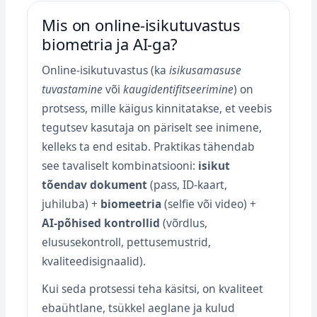
Mis on online‑isikutuvastus
biometria ja AI-ga?
Online‑isikutuvastus (ka
isikusamasuse
tuvastamine
või
kaugidentifitseerimine
) on
protsess, mille käigus kinnitatakse, et veebis
tegutsev kasutaja on päriselt see inimene,
kelleks ta end esitab. Praktikas tähendab
see tavaliselt kombinatsiooni:
isikut
tõendav dokument
(pass, ID‑kaart,
juhiluba) +
biomeetria
(selfie või video) +
AI‑põhised kontrollid
(võrdlus,
elususekontroll, pettusemustrid,
kvaliteedisignaalid).
Kui seda protsessi teha käsitsi, on kvaliteet
ebaühtlane, tsükkel aeglane ja kulud