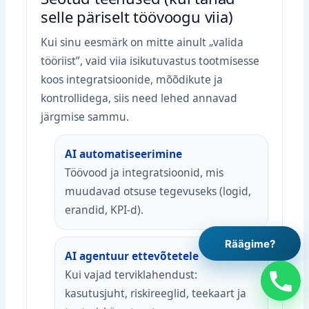
selle päriselt töövoogu viia)
Kui sinu eesmärk on mitte ainult „valida
tööriist”, vaid viia isikutuvastus tootmisesse
koos integratsioonide, mõõdikute ja
kontrollidega, siis need lehed annavad
järgmise sammu.
AI automatiseerimine
Töövood ja integratsioonid, mis
muudavad otsuse tegevuseks (logid,
erandid, KPI‑d).
Räägime?
AI agentuur ettevõtetele
Kui vajad terviklahendust:
kasutusjuht, riskireeglid, teekaart ja