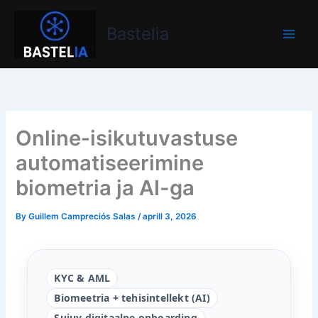
Skip
Bastelia
to
Bastelia
content
Online‑isikutuvastuse
automatiseerimine
biometria ja AI-ga
By
Guillem Campreciós Salas
/
aprill 3, 2026
KYC & AML
Biomeetria + tehisintellekt (AI)
Sujuv digitaalne onboarding