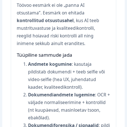
Töövoo eesmärk ei ole „panna AI
otsustama”. Eesmärk on ehitada
kontrollitud otsustusahel
, kus AI teeb
mustrituvastuse ja kvaliteedikontrolli,
reeglid hoiavad riski kontrolli all ning
inimene sekkub ainult erandites.
Tüüpiline sammude jada
Andmete kogumine
: kasutaja
pildistab dokumendi + teeb selfie või
video‑selfie (hea UX, juhendatud
kaader, kvaliteedikontroll).
Dokumendiandmete lugemine
: OCR +
väljade normaliseerimine + kontrollid
(nt kuupäevad, masinloetav tsoon,
ebakõlad).
Dokumendiforensika / signaalid
: pildi