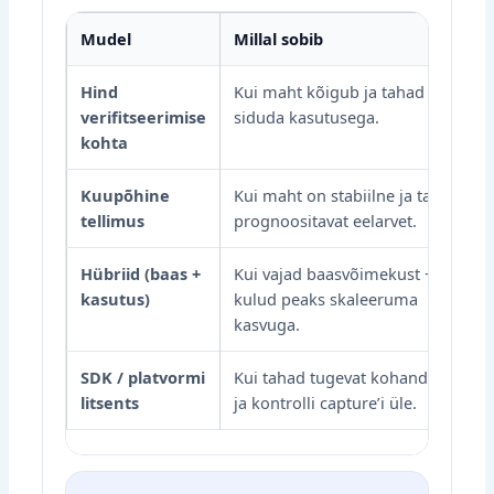
Mudel
Millal sobib
Hind
Kui maht kõigub ja tahad kulud
verifitseerimise
siduda kasutusega.
kohta
Kuupõhine
Kui maht on stabiilne ja tahad
tellimus
prognoositavat eelarvet.
Hübriid (baas +
Kui vajad baasvõimekust +
kasutus)
kulud peaks skaleeruma
kasvuga.
SDK / platvormi
Kui tahad tugevat kohandamist
litsents
ja kontrolli capture’i üle.