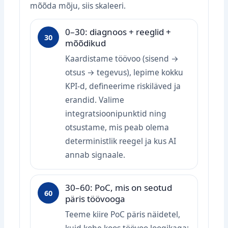
mõõda mõju, siis skaleeri.
0–30: diagnoos + reeglid +
30
mõõdikud
Kaardistame töövoo (sisend →
otsus → tegevus), lepime kokku
KPI‑d, defineerime riskiläved ja
erandid. Valime
integratsioonipunktid ning
otsustame, mis peab olema
deterministlik reegel ja kus AI
annab signaale.
30–60: PoC, mis on seotud
60
päris töövooga
Teeme kiire PoC päris näidetel,
kuid kohe koos töövoo loogikaga: