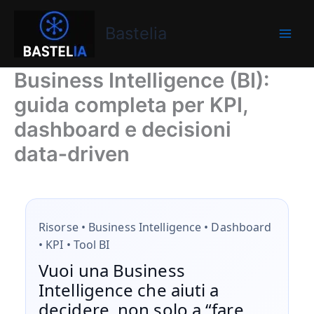
Vai
Bastelia
al
Bastelia
contenuto
Business Intelligence (BI):
guida completa per KPI,
dashboard e decisioni
data‑driven
Risorse • Business Intelligence • Dashboard
• KPI • Tool BI
Vuoi una Business
Intelligence che aiuti a
decidere, non solo a “fare