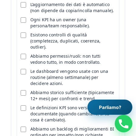
L’aggiornamento dei dati è automatico
(non dipende da copia/incolla manuale).
Ogni KPI ha un owner (una
persona/team responsabile).
Esistono controlli di qualità
(completezza, duplicati, coerenza,
outlier).
Abbiamo permessi/ruoli: non tutti
vedono tutto, in modo controllato.
Le dashboard vengono usate con una
routine (almeno settimanale) per
decidere azioni.
Abbiamo storico sufficiente (tipicamente
12+ mesi) per confronti e trend.
Parliamo?
Le definizioni KPI sono versionate e
documentate (quando cambiano, si sa
cosa è cambiato).
Abbiamo un backlog di miglioramenti BI
ordinato per impatto (non richieste