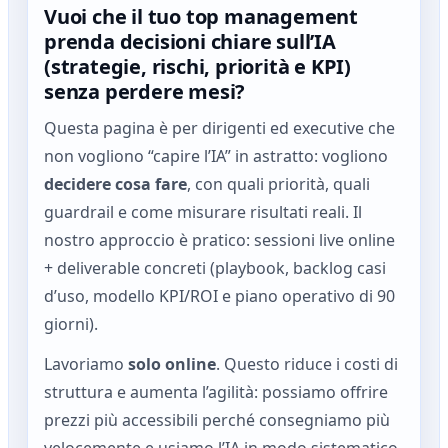
Vuoi che il tuo top management
prenda decisioni chiare sull’IA
(strategie, rischi, priorità e KPI)
senza perdere mesi?
Questa pagina è per dirigenti ed executive che
non vogliono “capire l’IA” in astratto: vogliono
decidere cosa fare
, con quali priorità, quali
guardrail e come misurare risultati reali. Il
nostro approccio è pratico: sessioni live online
+ deliverable concreti (playbook, backlog casi
d’uso, modello KPI/ROI e piano operativo di 90
giorni).
Lavoriamo
solo online
. Questo riduce i costi di
struttura e aumenta l’agilità: possiamo offrire
prezzi più accessibili perché consegniamo più
velocemente e usiamo l’IA in modo sistematico