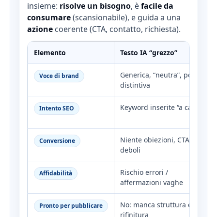
insieme:
risolve un bisogno
, è
facile da
consumare
(scansionabile), e guida a una
azione
coerente (CTA, contatto, richiesta).
Elemento
Testo IA “grezzo”
Generica, “neutra”, poco
Voce di brand
distintiva
Keyword inserite “a caso”
Intento SEO
Niente obiezioni, CTA
Conversione
deboli
Rischio errori /
Affidabilità
affermazioni vaghe
No: manca struttura e
Pronto per pubblicare
rifinitura