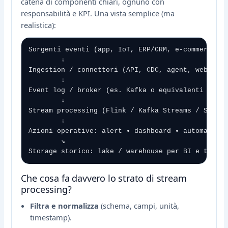
catena di componenti chiari, ognuno con
responsabilità e KPI. Una vista semplice (ma
realistica):
Sorgenti eventi (app, IoT, ERP/CRM, e-commerce, l
        ↓

Ingestion / connettori (API, CDC, agent, webhook)
        ↓

Event log / broker (es. Kafka o equivalenti cloud
        ↓

Stream processing (Flink / Kafka Streams / Spark 
        ↓

Azioni operative: alert • dashboard • automazioni
        ↘

Storage storico: lake / warehouse per BI e train
Che cosa fa davvero lo strato di stream
processing?
Filtra e normalizza
(schema, campi, unità,
timestamp).