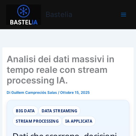
Vai
Bastelia
al
Bastelia
contenuto
Analisi dei dati massivi in
tempo reale con stream
processing IA.
Di
Guillem Campreciós Salas
/
Ottobre 15, 2025
BIG DATA
DATA STREAMING
STREAM PROCESSING
IA APPLICATA
Dati che scorrono, decisioni