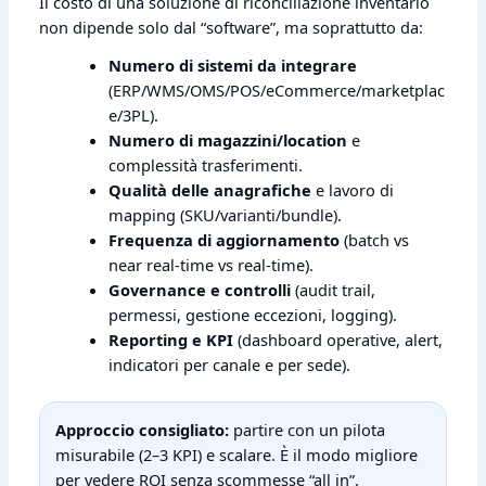
Il costo di una soluzione di riconciliazione inventario
non dipende solo dal “software”, ma soprattutto da:
Numero di sistemi da integrare
(ERP/WMS/OMS/POS/eCommerce/marketplac
e/3PL).
Numero di magazzini/location
e
complessità trasferimenti.
Qualità delle anagrafiche
e lavoro di
mapping (SKU/varianti/bundle).
Frequenza di aggiornamento
(batch vs
near real‑time vs real‑time).
Governance e controlli
(audit trail,
permessi, gestione eccezioni, logging).
Reporting e KPI
(dashboard operative, alert,
indicatori per canale e per sede).
Approccio consigliato:
partire con un pilota
misurabile (2–3 KPI) e scalare. È il modo migliore
per vedere ROI senza scommesse “all in”.