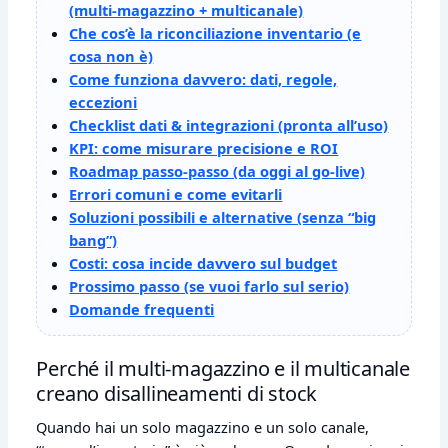
(multi‑magazzino + multicanale)
Che cos’è la riconciliazione inventario (e
cosa non è)
Come funziona davvero: dati, regole,
eccezioni
Checklist dati & integrazioni (pronta all’uso)
KPI: come misurare precisione e ROI
Roadmap passo‑passo (da oggi al go‑live)
Errori comuni e come evitarli
Soluzioni possibili e alternative (senza “big
bang”)
Costi: cosa incide davvero sul budget
Prossimo passo (se vuoi farlo sul serio)
Domande frequenti
Perché il multi‑magazzino e il multicanale
creano disallineamenti di stock
Quando hai un solo magazzino e un solo canale,