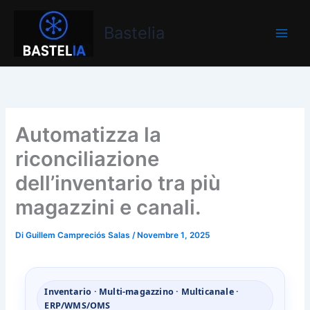
Vai
Bastelia
al
Bastelia
contenuto
Automatizza la
riconciliazione
dell’inventario tra più
magazzini e canali.
Di
Guillem Campreciós Salas
/
Novembre 1, 2025
Inventario · Multi‑magazzino · Multicanale ·
ERP/WMS/OMS