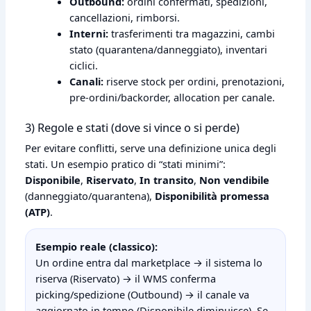
Outbound:
ordini confermati, spedizioni,
cancellazioni, rimborsi.
Interni:
trasferimenti tra magazzini, cambi
stato (quarantena/danneggiato), inventari
ciclici.
Canali:
riserve stock per ordini, prenotazioni,
pre‑ordini/backorder, allocation per canale.
3) Regole e stati (dove si vince o si perde)
Per evitare conflitti, serve una definizione unica degli
stati. Un esempio pratico di “stati minimi”:
Disponibile
,
Riservato
,
In transito
,
Non vendibile
(danneggiato/quarantena),
Disponibilità promessa
(ATP)
.
Esempio reale (classico):
Un ordine entra dal marketplace → il sistema lo
riserva (Riservato) → il WMS conferma
picking/spedizione (Outbound) → il canale va
aggiornato in tempo (Disponibile diminuisce). Se