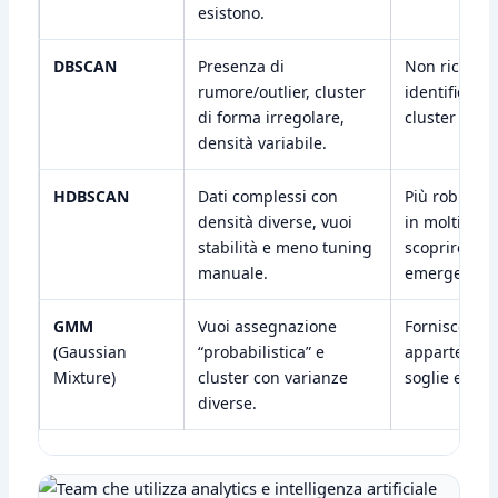
esistono.
DBSCAN
Presenza di
Non richiede
rumore/outlier, cluster
identifica r
di forma irregolare,
cluster “non 
densità variabile.
HDBSCAN
Dati complessi con
Più robusto
densità diverse, vuoi
in molti casi
stabilità e meno tuning
scoprire gr
manuale.
emergenti pi
GMM
Vuoi assegnazione
Fornisce pro
(Gaussian
“probabilistica” e
appartenenza
Mixture)
cluster con varianze
soglie e “qua
diverse.