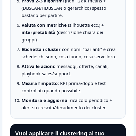
Prova 2–3 algoritmi
(non 12): k-means +
(DBSCAN/HDBSCAN o gerarchico) spesso
bastano per partire.
Valuta con metriche
(silhouette ecc.)
+
interpretabilità
(descrizione chiara dei
gruppi).
Etichetta i cluster
con nomi “parlanti” e crea
schede: chi sono, cosa fanno, cosa serve loro.
Attiva le azioni
: messaggi, offerte, canali,
playbook sales/support.
Misura l’impatto
: KPI prima/dopo e test
controllati quando possibile.
Monitora e aggiorna
: ricalcolo periodico +
alert su crescita/decadimento dei cluster.
Vuoi applicare il clustering al tuo