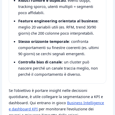
Riduci rumore e duplicati
: eventi doppi,
tracking sporco, utenti multipli = segmenti
poco affidabili.
Feature engineering orientata al business
:
meglio 20 variabili utili (es. RFM, trend 30/90
giorni) che 200 colonne poco interpretabili.
Stesso orizzonte temporale
: confronta
comportamenti su finestre coerenti (es. ultimi
90 giorni) se cerchi segnali emergenti.
Controlla bias di canale
: un cluster può
nascere perché un canale traccia meglio, non
perché il comportamento è diverso.
Se l’obiettivo è portare insight nelle decisioni
quotidiane, è utile collegare la segmentazione a KPI e
dashboard. Qui entrano in gioco
Business Intelligence
e dashboard KPI
per monitorare l’evoluzione dei
gruppi e misurare l’impatto delle azioni.