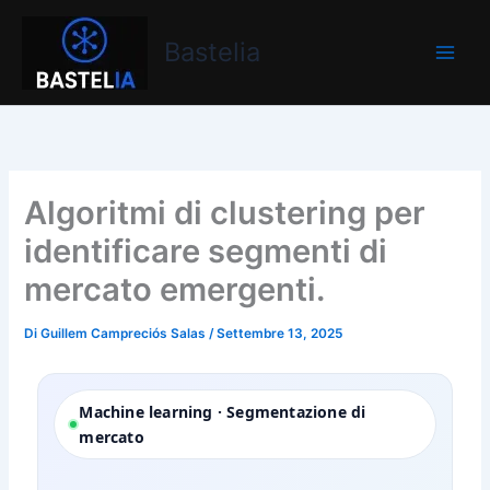
Vai
Bastelia
al
Bastelia
contenuto
Algoritmi di clustering per
identificare segmenti di
mercato emergenti.
Di
Guillem Campreciós Salas
/
Settembre 13, 2025
Machine learning · Segmentazione di
mercato