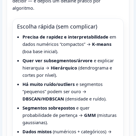
decidir — e depois um detalhe prático por
algoritmo.
Escolha rápida (sem complicar)
Precisa de rapidez e interpretabilidade
em
dados numéricos “compactos” →
K-means
(boa base inicial).
Quer ver subsegmentos/árvore
e explicar
hierarquia →
Hierárquico
(dendrograma e
cortes por nível).
Há muito ruído/outliers
e segmentos
“pequenos” podem ser ouro →
DBSCAN/HDBSCAN
(densidade e ruído).
Segmentos sobrepostos
e quer
probabilidade de pertença →
GMM
(misturas
gaussianas).
Dados mistos
(numéricos + categóricos) →