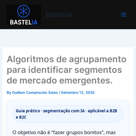
Skip
Bastelia
to
Bastelia
content
Algoritmos de agrupamento
para identificar segmentos
de mercado emergentes.
By
Guillem Campreciós Salas
/
Setembro 13, 2025
Guia prático · segmentação com IA · aplicável a B2B
e B2C
O objetivo não é “fazer grupos bonitos”, mas