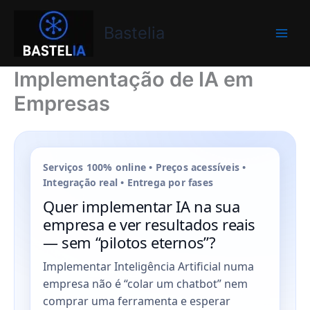
Skip
Bastelia
to
Bastelia
content
Implementação de IA em
Empresas
Serviços 100% online • Preços acessíveis •
Integração real • Entrega por fases
Quer implementar IA na sua
empresa e ver resultados reais
— sem “pilotos eternos”?
Implementar Inteligência Artificial numa
empresa não é “colar um chatbot” nem
comprar uma ferramenta e esperar