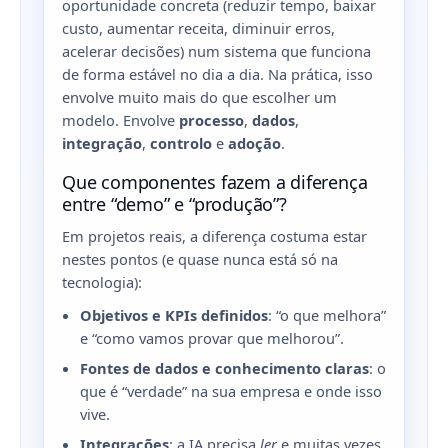
oportunidade concreta (reduzir tempo, baixar
custo, aumentar receita, diminuir erros,
acelerar decisões) num sistema que funciona
de forma estável no dia a dia. Na prática, isso
envolve muito mais do que escolher um
modelo. Envolve
processo
,
dados
,
integração
,
controlo
e
adoção
.
Que componentes fazem a diferença
entre “demo” e “produção”?
Em projetos reais, a diferença costuma estar
nestes pontos (e quase nunca está só na
tecnologia):
Objetivos e KPIs definidos
: “o que melhora”
e “como vamos provar que melhorou”.
Fontes de dados e conhecimento claras
: o
que é “verdade” na sua empresa e onde isso
vive.
Integrações
: a IA precisa
ler
e muitas vezes