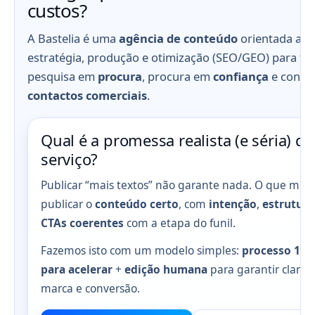
custos?
A Bastelia é uma
agência de conteúdo
orientada a re
estratégia, produção e otimização (SEO/GEO) para tr
pesquisa em
procura
, procura em
confiança
e confi
contactos comerciais
.
Qual é a promessa realista (e séria) de
serviço?
Publicar “mais textos” não garante nada. O que mud
publicar o
conteúdo certo
, com
intenção
,
estrutura
CTAs coerentes
com a etapa do funil.
Fazemos isto com um modelo simples:
processo 100
para acelerar
+
edição humana
para garantir clareza
marca e conversão.