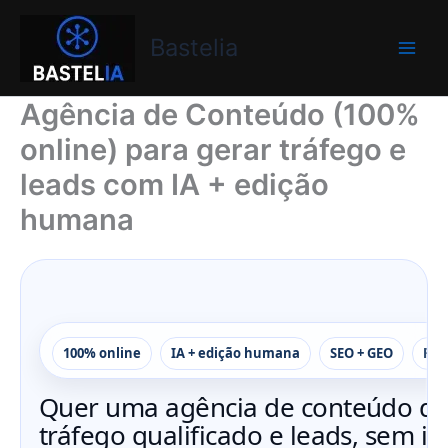
Skip
Bastelia
to
Bastelia
content
Agência de Conteúdo (100%
online) para gerar tráfego e
leads com IA + edição
humana
100% online
IA + edição humana
SEO + GEO
Pla
Quer uma agência de conteúdo qu
tráfego qualificado e leads, sem in