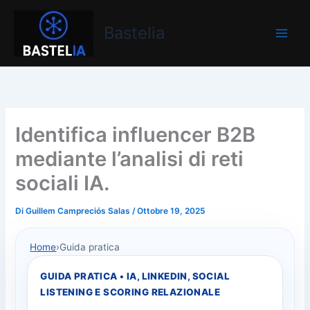
Vai
Bastelia
al
Bastelia
contenuto
Identifica influencer B2B
mediante l’analisi di reti
sociali IA.
Di
Guillem Campreciós Salas
/
Ottobre 19, 2025
Home
›
Guida pratica
GUIDA PRATICA • IA, LINKEDIN, SOCIAL
LISTENING E SCORING RELAZIONALE