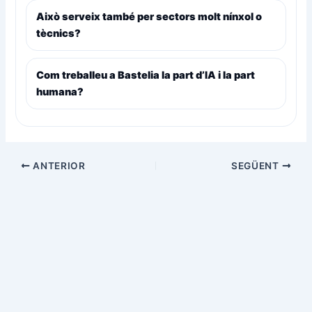
Això serveix també per sectors molt nínxol o
tècnics?
Com treballeu a Bastelia la part d’IA i la part
humana?
ANTERIOR
SEGÜENT