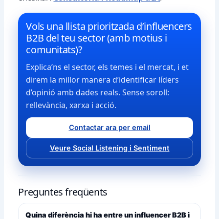
Vols una llista prioritzada d’influencers
B2B del teu sector (amb motius i
comunitats)?
Explica’ns el sector, els temes i el mercat, i et
direm la millor manera d’identificar líders
d’opinió amb dades reals. Sense soroll:
rellevància, xarxa i acció.
Contactar ara per email
Veure Social Listening i Sentiment
Preguntes freqüents
Quina diferència hi ha entre un influencer B2B i