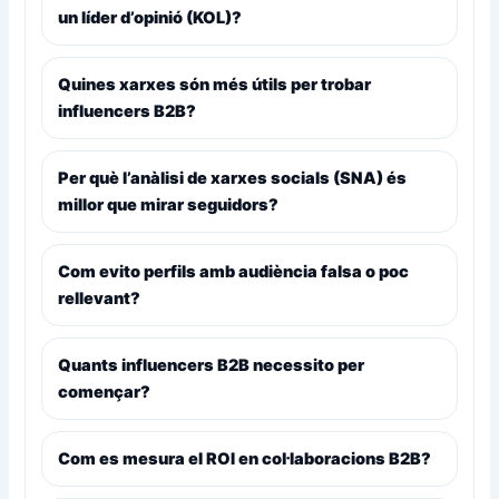
un líder d’opinió (KOL)?
Quines xarxes són més útils per trobar
influencers B2B?
Per què l’anàlisi de xarxes socials (SNA) és
millor que mirar seguidors?
Com evito perfils amb audiència falsa o poc
rellevant?
Quants influencers B2B necessito per
començar?
Com es mesura el ROI en col·laboracions B2B?