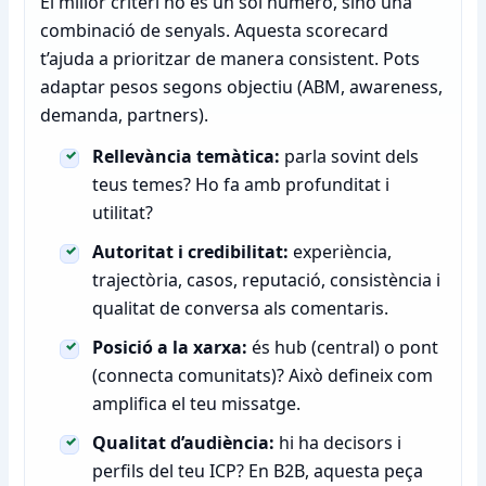
El millor criteri no és un sol número, sinó una
combinació de senyals. Aquesta scorecard
t’ajuda a prioritzar de manera consistent. Pots
adaptar pesos segons objectiu (ABM, awareness,
demanda, partners).
Rellevància temàtica:
parla sovint dels
teus temes? Ho fa amb profunditat i
utilitat?
Autoritat i credibilitat:
experiència,
trajectòria, casos, reputació, consistència i
qualitat de conversa als comentaris.
Posició a la xarxa:
és hub (central) o pont
(connecta comunitats)? Això defineix com
amplifica el teu missatge.
Qualitat d’audiència:
hi ha decisors i
perfils del teu ICP? En B2B, aquesta peça