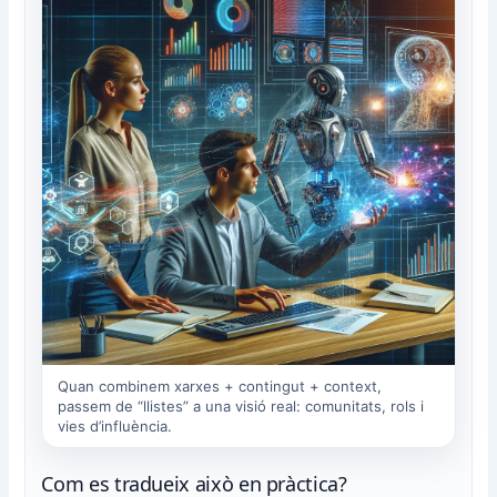
Quan combinem xarxes + contingut + context,
passem de “llistes” a una visió real: comunitats, rols i
vies d’influència.
Com es tradueix això en pràctica?