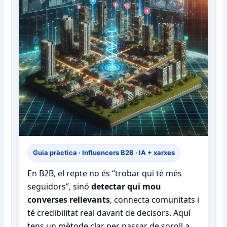
Guia pràctica · Influencers B2B · IA + xarxes
En B2B, el repte no és “trobar qui té més
seguidors”, sinó
detectar qui mou
converses rellevants
, connecta comunitats i
té credibilitat real davant de decisors. Aquí
tens un mètode clar per passar de soroll a