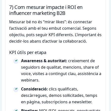
7) Com mesurar impacte i ROI en
influencer marketing B2B
Mesurar bé no és “mirar likes”: és connectar
l’activació amb el teu embut comercial. Segons
objectiu, pots seguir KPI diferents. L’important és
decidir-los abans d’activar la col·laboració.
KPI útils per etapa
Awareness & autoritat:
creixement de
seguidors de qualitat, mencions, share of
voice, visites a contingut clau, assistència a
webinars.
Consideració:
clics qualificats,
descàrregues, demos sol·licitades, temps
en pàgina, subscripcions a newsletter.
Pipeline:
MQL/SQL generats, oportunitats