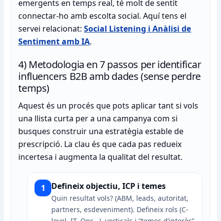
emergents en temps real, té molt de sentit
connectar-ho amb escolta social. Aquí tens el
servei relacionat:
Social Listening i Anàlisi de
Sentiment amb IA
.
4) Metodologia en 7 passos per identificar
influencers B2B amb dades (sense perdre
temps)
Aquest és un procés que pots aplicar tant si vols
una llista curta per a una campanya com si
busques construir una estratègia estable de
prescripció. La clau és que cada pas redueix
incertesa i augmenta la qualitat del resultat.
Defineix objectiu, ICP i temes
1
Quin resultat vols? (ABM, leads, autoritat,
partners, esdeveniment). Defineix rols (C-
level, IT, Ops…), verticals i “temes d’interès”