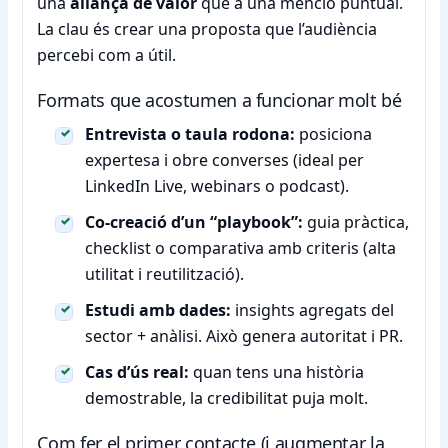
una
aliança de valor
que a una menció puntual.
La clau és crear una proposta que l’audiència
percebi com a útil.
Formats que acostumen a funcionar molt bé
Entrevista o taula rodona:
posiciona
expertesa i obre converses (ideal per
LinkedIn Live, webinars o podcast).
Co-creació d’un “playbook”:
guia pràctica,
checklist o comparativa amb criteris (alta
utilitat i reutilització).
Estudi amb dades:
insights agregats del
sector + anàlisi. Això genera autoritat i PR.
Cas d’ús real:
quan tens una història
demostrable, la credibilitat puja molt.
Com fer el primer contacte (i augmentar la