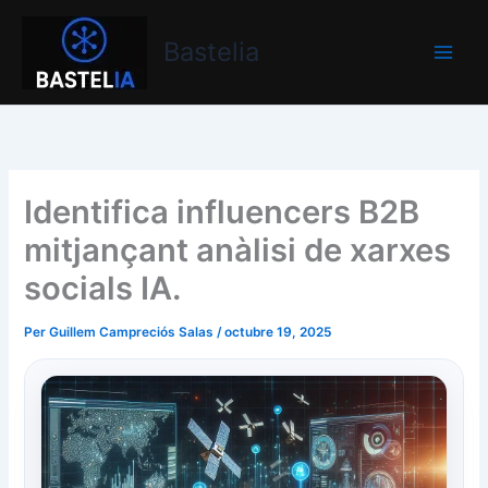
Vés
Bastelia
al
Bastelia
contingut
Identifica influencers B2B
mitjançant anàlisi de xarxes
socials IA.
Per
Guillem Campreciós Salas
/
octubre 19, 2025