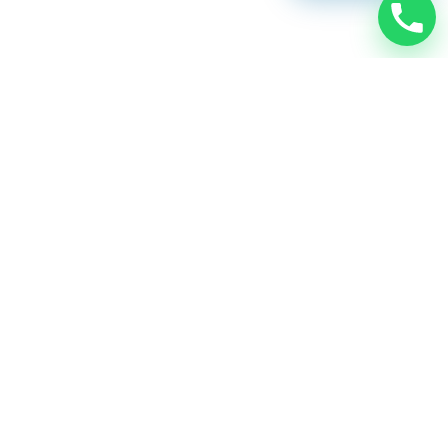
Legal
Avís legal
Política de privacitat
Política de cookies
Contacte
Treballa amb nosaltres
Segueix-nos
Instagram
Facebook
LinkedIn
Butlletí