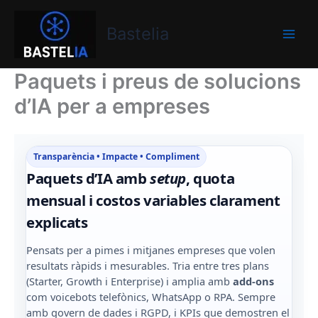
Vés
Bastelia
al
Bastelia
contingut
Paquets i preus de solucions
d’IA per a empreses
Transparència • Impacte • Compliment
Paquets d’IA amb
setup
, quota
mensual i costos variables clarament
explicats
Pensats per a pimes i mitjanes empreses que volen
resultats ràpids i mesurables. Tria entre tres plans
(Starter, Growth i Enterprise) i amplia amb
add-ons
com voicebots telefònics, WhatsApp o RPA. Sempre
amb govern de dades i RGPD, i KPIs que demostren el