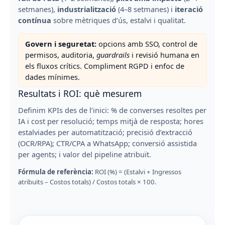
setmanes),
industrialització
(4–8 setmanes) i
iteració
contínua
sobre mètriques d’ús, estalvi i qualitat.
Govern i seguretat:
opcions amb SSO, control de
permisos, auditoria,
guardrails
i revisió humana en
els fluxos crítics. Compliment RGPD i enfoc de
dades mínimes.
Resultats i ROI: què mesurem
Definim KPIs des de l’inici: % de converses resoltes per
IA i cost per resolució; temps mitjà de resposta; hores
estalviades per automatització; precisió d’extracció
(OCR/RPA); CTR/CPA a WhatsApp; conversió assistida
per agents; i valor del pipeline atribuït.
Fórmula de referència:
ROI (%) = (Estalvi + Ingressos
atribuïts – Costos totals) / Costos totals × 100.