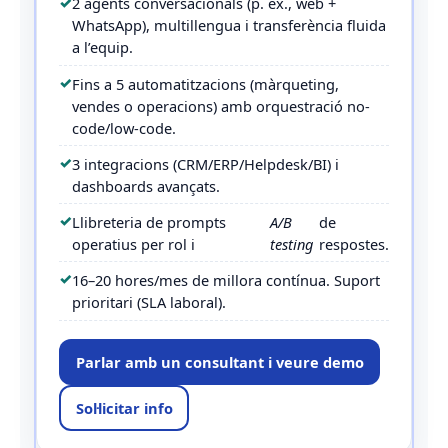
2 agents conversacionals (p. ex., web +
WhatsApp), multillengua i transferència fluida
a l’equip.
Fins a 5 automatitzacions (màrqueting,
vendes o operacions) amb orquestració no-
code/low-code.
3 integracions (CRM/ERP/Helpdesk/BI) i
dashboards avançats.
Llibreteria de prompts
A/B
de
operatius per rol i
testing
respostes.
16–20 hores/mes de millora contínua. Suport
prioritari (SLA laboral).
Parlar amb un consultant i veure demo
Sol·licitar info