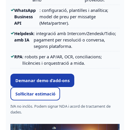
WhatsApp
: configuració, plantilles i analítica;
Business
model de preu per missatge
API
(Meta/partner).
Helpdesk
: integració amb Intercom/Zendesk/Tidio;
amb IA
pagament per resolució o conversa,
segons plataforma.
RPA
: robots per a AP/AR, OCR, conciliacions;
llicències i orquestració a mida.
Demanar demo d’add-ons
Sol·licitar estimació
IVA no inclòs. Podem signar NDA i acord de tractament de
dades.