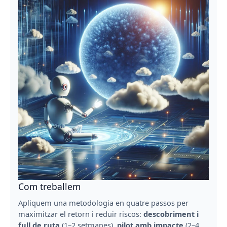
Com treballem
Apliquem una metodologia en quatre passos per
maximitzar el retorn i reduir riscos:
descobriment i
full de ruta
(1–2 setmanes),
pilot amb impacte
(2–4