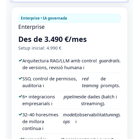
Enterprise • IA governada
Enterprise
Des de 3.490 €/mes
Setup inicial: 4.990 €
Arquitectura RAG/LLM amb control
guardrails
.
de versions, revisió humana i
SSO, control de permisos,
red
de
auditoria i
teaming
prompts.
6+ integracions
pipelines
de dades (batch i
empresarials i
streaming).
32–40 hores/mes
model
(observabilitat
tuning
).
de millora
ops
i
contínua i