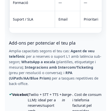
2
Formació
—
—
s
F
Suport / SLA
Email
Prioritari
a
Add-ons per potenciar el teu pla
Amplia capacitats segons el teu cas:
Agent de veu
telefònic
per a reserves o suport L1 amb latència sub-
segon;
WhatsApp a escala
(plantilles, etiquetatge i
mesura);
Integracions amb Intercom/Ticketing
(preu per resolució o conversa); i
RPA
(UiPath/AA/Blue Prism)
per a tasques repetitives de
back-office.
Voicebot
(Twilio + STT + TTS +
barge-
. Cost de consum
LLM): ideal per a
in
i telefonia
reserves/suport
facturat pel
amb
proveïdor.