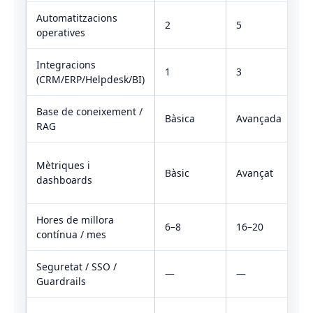
Automatitzacions
2
5
1
operatives
Integracions
1
3
6
(CRM/ERP/Helpdesk/BI)
Base de coneixement /
E
Bàsica
Avançada
RAG
(
Mètriques i
Bàsic
Avançat
e
dashboards
(
Hores de millora
6–8
16–20
3
contínua / mes
Seguretat / SSO /
—
—
Guardrails