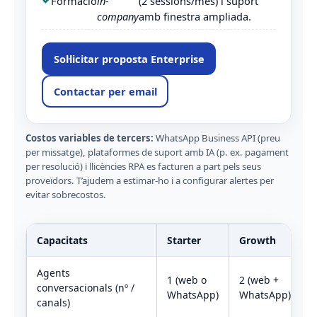
Formació
in-
(2 sessions/mes) i suport
company
amb finestra ampliada.
Sol·licitar proposta Enterprise
Contactar per email
Costos variables de tercers:
WhatsApp Business API (preu
per missatge), plataformes de suport amb IA (p. ex. pagament
per resolució) i llicències RPA es facturen a part pels seus
proveïdors. T’ajudem a estimar-ho i a configurar alertes per
evitar sobrecostos.
Capacitats
Starter
Growth
E
Agents
1 (web o
2 (web +
3
conversacionals (nº /
WhatsApp)
WhatsApp)
c
canals)