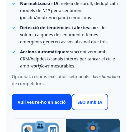
Normalització i IA:
neteja de soroll, deduplicat i
models de
NLP
per a sentiment
(positiu/neutre/negatiu) i emocions.
Detecció de tendències i alertes:
pics de
volum, caigudes de sentiment o temes
emergents generen avisos al canal que triïs.
Accions automàtiques:
sincronitzem amb
CRM/helpdesk/canals interns per tancar el cicle
amb
workflows
mesurables.
Opcional: resums executius setmanals i
benchmarking
de competidors.
Vull veure-ho en acció
SEO amb IA