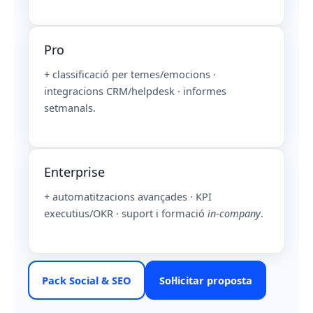
Pro
+ classificació per temes/emocions ·
integracions CRM/helpdesk · informes
setmanals.
Enterprise
+ automatitzacions avançades · KPI
executius/OKR · suport i formació
in-company
.
Pack Social & SEO
Sol·licitar proposta