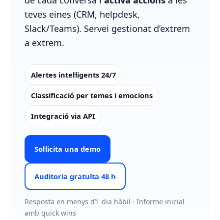
de cada conversa i
activa accions
a les
teves eines (CRM, helpdesk,
Slack/Teams). Servei gestionat d’extrem
a extrem.
Alertes intel·ligents 24/7
Classificació per temes i emocions
Integració via API
Sol·licita una demo
Auditoria gratuïta 48 h
Resposta en menys d’1 dia hàbil · Informe inicial
amb quick wins