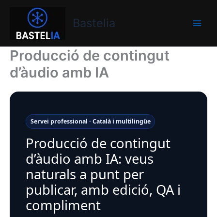
Vés
Bastelia
al
Bastelia
contingut
Producció de contingut
d’àudio amb IA
Servei professional · Català i multilingüe
Producció de contingut
d’àudio amb IA: veus
naturals a punt per
publicar, amb edició, QA i
compliment