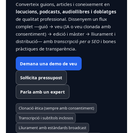
Converteix guions, articles i coneixement en
locucions, podcasts, audiollibres i doblatges
de qualitat professional. Dissenyem un flux
complet —guió → veu (IA o veu clonada amb
consentiment) → edició i màster → lliurament i
distribució— amb
transcripció per a SEO
i bones
pràctiques de transparència.
Demana una demo de veu
Sol·licita pressupost
Parla amb un expert
Clonació ètica (sempre amb consentiment)
Transcripció i subtítols inclosos
Lliurament amb estàndards broadcast