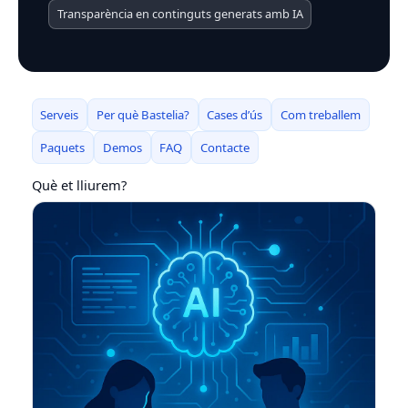
Transparència en continguts generats amb IA
Serveis
Per què Bastelia?
Cases d’ús
Com treballem
Paquets
Demos
FAQ
Contacte
Què et lliurem?