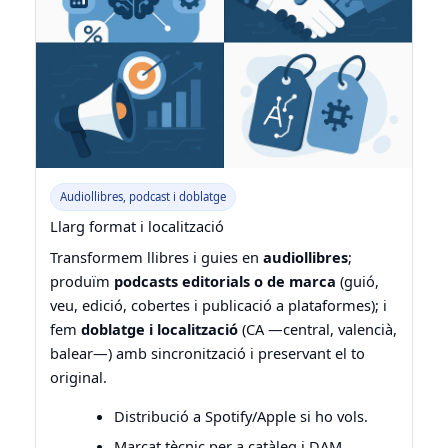
Audiollibres, podcast i doblatge
Llarg format i localització
Transformem llibres i guies en
audiollibres
;
produïm
podcasts editorials o de marca
(guió,
veu, edició, cobertes i publicació a plataformes); i
fem
doblatge i localització
(CA —central, valencià,
balear—) amb sincronització i preservant el to
original.
Distribució a Spotify/Apple si ho vols.
Marcat tècnic per a catàleg i DAM.