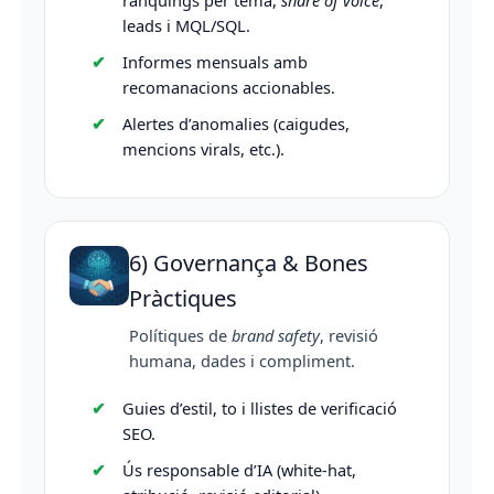
rànquings per tema,
share of voice
,
leads i MQL/SQL.
Informes mensuals amb
recomanacions accionables.
Alertes d’anomalies (caigudes,
mencions virals, etc.).
6) Governança & Bones
Pràctiques
Polítiques de
brand safety
, revisió
humana, dades i compliment.
Guies d’estil, to i llistes de verificació
SEO.
Ús responsable d’IA (white-hat,