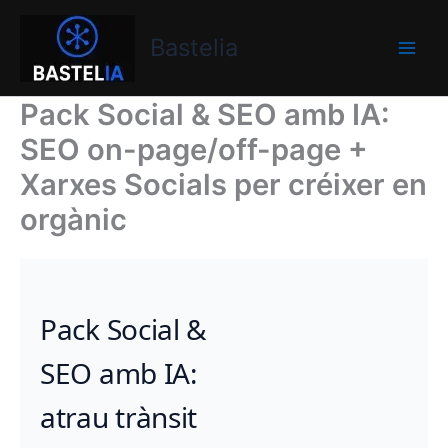
Vés
Bastelia
al
Bastelia
contingut
Pack Social & SEO amb IA:
SEO on-page/off-page +
Xarxes Socials per créixer en
orgànic
Pack Social &
SEO amb IA:
atrau trànsit