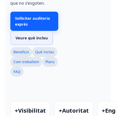
que no s’esgoten.
Sol·licitar auditoria
exprés
Veure què inclou
Beneficis
Què inclou
Com treballem
Plans
FAQ
+Visibilitat
+Autoritat
+En