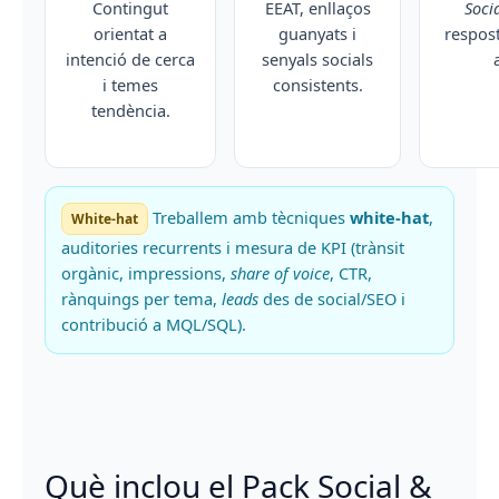
Contingut
EEAT, enllaços
Socia
orientat a
guanyats i
respost
intenció de cerca
senyals socials
i temes
consistents.
tendència.
Treballem amb tècniques
white-hat
,
White-hat
auditories recurrents i mesura de KPI (trànsit
orgànic, impressions,
share of voice
, CTR,
rànquings per tema,
leads
des de social/SEO i
contribució a MQL/SQL).
Què inclou el Pack Social &