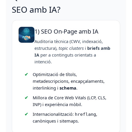
SEO amb IA?
1) SEO On-Page amb IA
Auditoria tècnica (CWV, indexació,
estructura),
topic clusters
i
briefs amb
IA
per a continguts orientats a
intenció.
Optimització de títols,
metadescripcions, encapçalaments,
interlinking i
schema
.
Millora de Core Web Vitals (LCP, CLS,
INP) i experiència mòbil.
Internacionalització:
,
hreflang
canòniques i sitemaps.