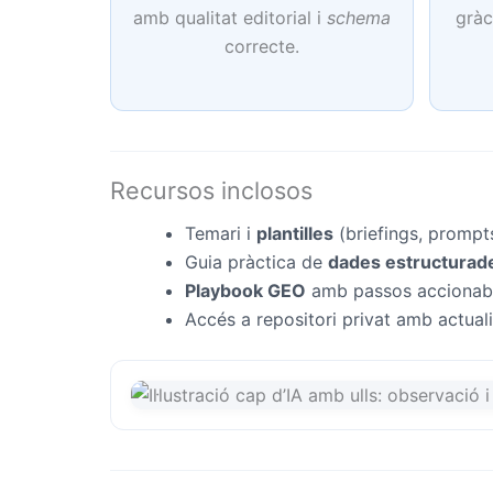
amb qualitat editorial i
schema
gràc
correcte.
Recursos inclosos
Temari i
plantilles
(briefings, prompt
Guia pràctica de
dades estructurad
Playbook GEO
amb passos accionables 
Accés a repositori privat amb actual