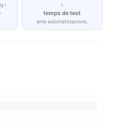
g i
i
.
temps de test
amb automatitzacions.