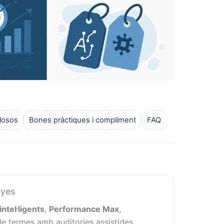
losos
Bones pràctiques i compliment
FAQ
nyes
intel·ligents
,
Performance Max
,
 de termes amb auditories assistides.