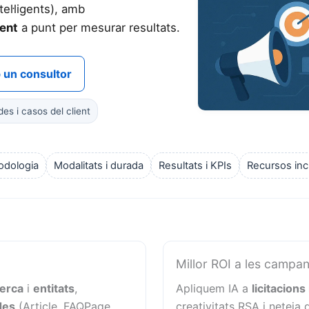
ntel·ligents), amb
ent
a punt per mesurar resultats.
 un consultor
es i casos del client
odologia
Modalitats i durada
Resultats i KPIs
Recursos inc
Millor ROI a les campa
cerca
i
entitats
,
Apliquem IA a
licitacions 
des
(Article, FAQPage,
creativitats RSA i neteja