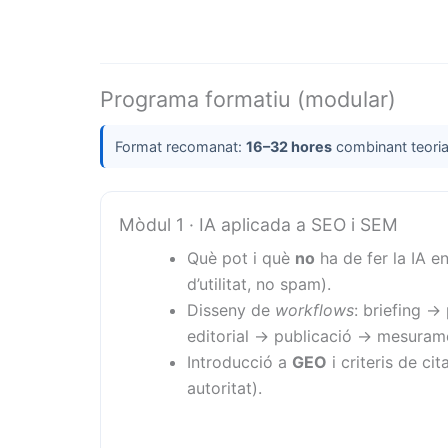
Programa formatiu (modular)
Format recomanat:
16–32 hores
combinant teoria
Mòdul 1 · IA aplicada a SEO i SEM
Què pot i què
no
ha de fer la IA e
d’utilitat, no spam).
Disseny de
workflows
: briefing →
editorial → publicació → mesuram
Introducció a
GEO
i criteris de cit
autoritat).