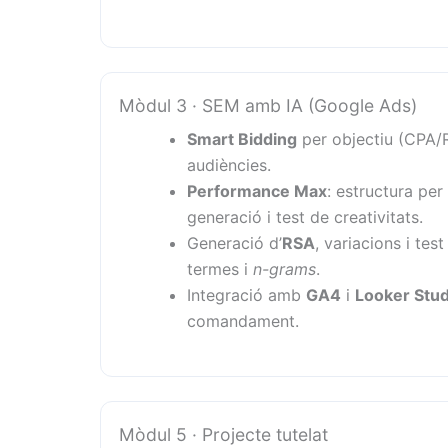
Mòdul 3 · SEM amb IA (Google Ads)
Smart Bidding
per objectiu (CPA/R
audiències.
Performance Max
: estructura per
generació i test de creativitats.
Generació d’
RSA
, variacions i tes
termes i
n-grams
.
Integració amb
GA4
i
Looker Stud
comandament.
Mòdul 5 · Projecte tutelat