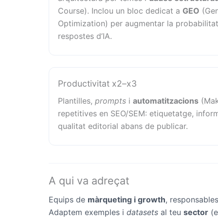
Course). Inclou un bloc dedicat a
GEO
(Gen
Optimization) per augmentar la probabilitat
respostes d’IA.
Productivitat x2–x3
Plantilles,
prompts
i
automatitzacions
(Mak
repetitives en SEO/SEM: etiquetatge, inform
qualitat editorial abans de publicar.
A qui va adreçat
Equips de
màrqueting i growth
, responsable
Adaptem exemples i
datasets
al teu
sector
(e