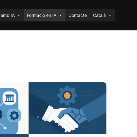
 amb IA
Formació en IA
Contacte
Català