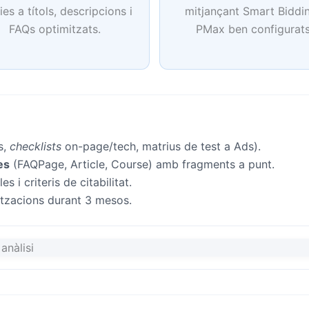
ies a títols, descripcions i
mitjançant Smart Biddin
FAQs optimitzats.
PMax ben configurats
s,
checklists
on-page/tech, matrius de test a Ads).
es
(FAQPage, Article, Course) amb fragments a punt.
i criteris de citabilitat.
itzacions durant 3 mesos.