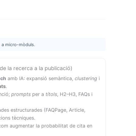
m a micro-mòduls.
e la recerca a la publicació)
rch
amb IA: expansió semàntica,
clustering
i
ats
.
enció;
prompts
per a
títols
, H2–H3, FAQs i
es estructurades (FAQPage, Article,
cions tècniques.
 com augmentar la probabilitat de cita en