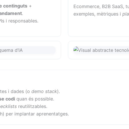
e continguts
+
Ecommerce, B2B SaaS, tu
mandament
.
exemples, mètriques i
pl
Is i responsables.
tes i dades (o
demo stack
).
se codi
quan és possible.
ecklists
reutilitzables.
h) per implantar aprenentatges.