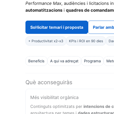
Performance Max
, audiències i licitacions i
automatitzacions
i
quadres de comandam
Sol·licitar temari i proposta
Parlar amb
+ Productivitat x2–x3
KPIs i ROI en 90 dies
Dad
Beneficis
A qui va adreçat
Programa
Met
Què aconseguiràs
Més visibilitat orgànica
Continguts optimitzats per
intencions de 
arquitectura per temes i
dades estructura