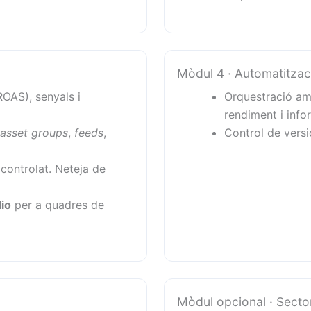
Mòdul 4 · Automatitzaci
OAS), senyals i
Orquestració a
rendiment i info
asset groups
,
feeds
,
Control de vers
t controlat. Neteja de
io
per a quadres de
Mòdul opcional · Sector