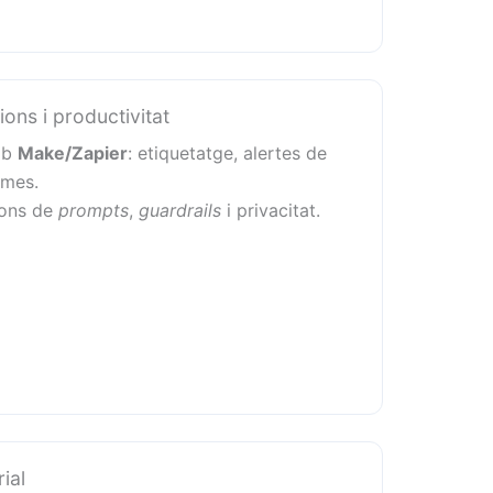
ons i productivitat
mb
Make/Zapier
: etiquetatge, alertes de
rmes.
ions de
prompts
,
guardrails
i privacitat.
ial