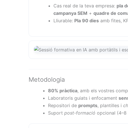
Cas real de la teva empresa:
pla d
campanya SEM
+
quadre de co
Lliurable:
Pla 90 dies
amb fites, KP
Metodologia
80% pràctica
, amb els vostres comp
Laboratoris guiats i enfocament
sen
Repositori de
prompts
, plantilles i
ch
Suport
post-formació
opcional (4–8 