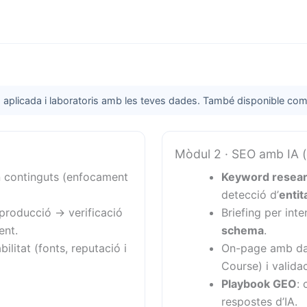
 aplicada i laboratoris amb les teves dades. També disponible co
Mòdul 2 · SEO amb IA (d
n continguts (enfocament
Keyword resea
detecció d’
entit
 producció → verificació
Briefing per int
ent.
schema
.
abilitat (fonts, reputació i
On-page amb dad
Course) i valida
Playbook GEO
:
respostes d’IA.