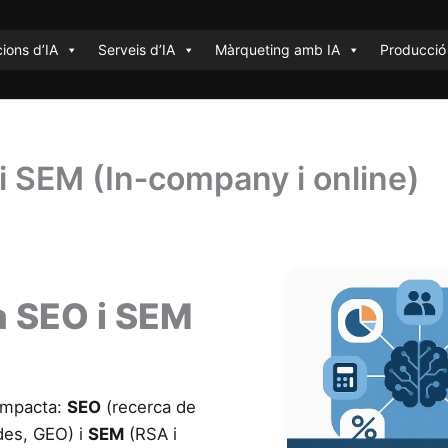
ions d’IA
Serveis d’IA
Màrqueting amb IA
Producció
i SEM (In‑company i online)
a SEO i SEM
 impacta:
SEO
(recerca de
des, GEO) i
SEM
(RSA i