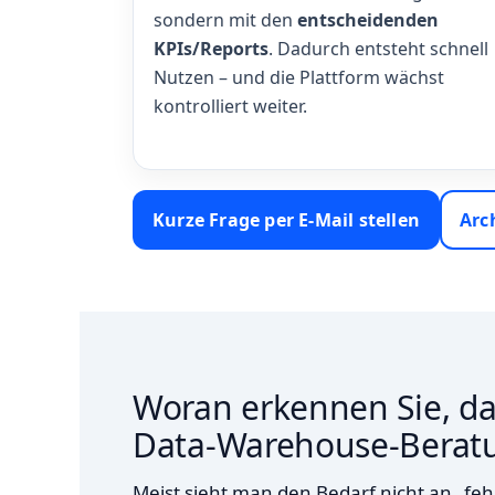
sondern mit den
entscheidenden
KPIs/Reports
. Dadurch entsteht schnell
Nutzen – und die Plattform wächst
kontrolliert weiter.
Kurze Frage per E‑Mail stellen
Arc
Woran erkennen Sie, da
Data‑Warehouse‑Beratun
Meist sieht man den Bedarf nicht an „fe