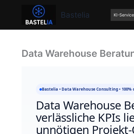
Zum
Bastelia
Inhalt
Bastelia
KI-Servic
springen
Data Warehouse Beratun
Bastelia • Data Warehouse Consulting • 100% 
Data Warehouse Be
verlässliche KPIs li
unnötigen Projekt