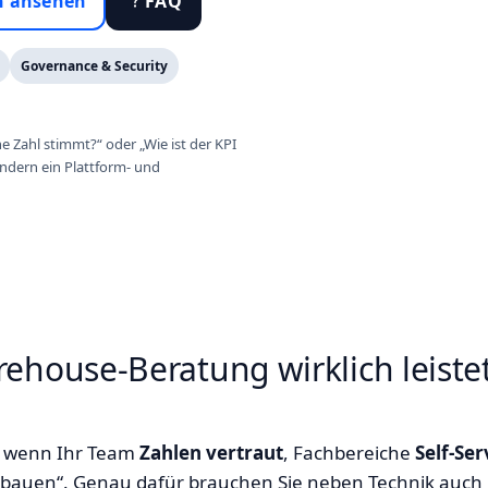
n ansehen
FAQ
Governance & Security
 Zahl stimmt?“ oder „Wie ist der KPI
ondern ein Plattform‑ und
ehouse‑Beratung wirklich leist
h, wenn Ihr Team
Zahlen vertraut
, Fachbereiche
Self‑Ser
bauen“. Genau dafür brauchen Sie neben Technik auch 