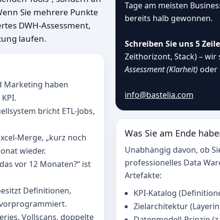
Tage am meisten Busines
Wenn Sie mehrere Punkte
bereits halb gewonnen.
iertes DWH‑Assessment,
tung laufen.
Schreiben Sie uns 5 Zeil
Zeithorizont, Stack) – wir
Assessment (Klarheit)
oder
d Marketing haben
info@bastelia.com
 KPI.
llsystem bricht ETL‑Jobs,
Was Sie am Ende haben
Excel‑Merge, „kurz noch
Unabhängig davon, ob Si
Monat wieder.
professionelles Data War
das vor 12 Monaten?“ ist
Artefakte:
sitzt Definitionen,
KPI‑Katalog (Definitio
t vorprogrammiert.
Zielarchitektur (Laye
eries, Vollscans, doppelte
Datenmodell‑Prinzip (z.