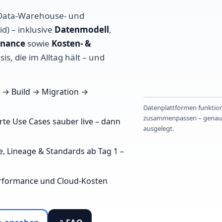
ata‑Warehouse‑ und
d) – inklusive
Datenmodell
,
rnance
sowie
Kosten‑ &
sis, die im Alltag hält – und
 → Build → Migration →
Datenplattformen funktion
zusammenpassen – genau 
erte Use Cases sauber live – dann
ausgelegt.
fe, Lineage & Standards ab Tag 1 –
erformance und Cloud‑Kosten