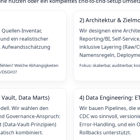
ine nutzen oder ein komplettes End‑to‑End‑Setup umset
2) Architektur & Zielm
 Quellen‑Inventar,
Wir designen eine Archite
 und ein realistischer
Reporting/BI, Self‑Service
s, Aufwandsschätzung
inklusive Layering (Raw/
Namensregeln, Deploymen
 fehlen? Welche Abhängigkeiten
Fokus: skalierbar, auditierbar, ko
ce/DSGVO?
 Vault, Data Marts)
4) Data Engineering: 
dell. Wir wählen den
Wir bauen Pipelines, die 
und Governance‑Anspruch:
CDC wo sinnvoll, versioni
t (Data‑Vault‑Prinzipien)
Error‑Handling, und ein 
tisch kombiniert.
Rollbacks unterstützt.