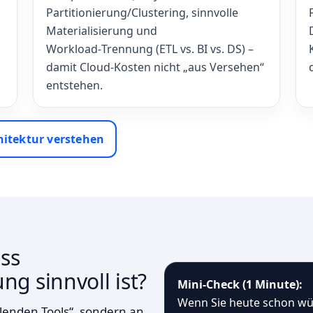
Partitionierung/Clustering, sinnvolle
Materialisierung und
Workload‑Trennung (ETL vs. BI vs. DS) –
damit Cloud‑Kosten nicht „aus Versehen“
entstehen.
hitektur verstehen
ss
g sinnvoll ist?
Mini‑Check (1 Minute):
Wenn Sie heute schon wü
hlenden Tools“, sondern an