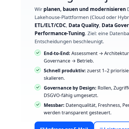
Wir
planen, bauen und modernisieren
D
Lakehouse‑Plattformen (Cloud oder Hybri
ETL/ELT/CDC
,
Data Quality
,
Data Gove
Performance‑Tuning
. Ziel: eine Datenba
Entscheidungen beschleunigt.
End‑to‑End:
Assessment → Architektur
Governance → Betrieb.
Schnell produktiv:
zuerst 1–2 priorisi
skalieren.
Governance by Design:
Rollen, Zugrif
DSGVO‑fähig umgesetzt.
Messbar:
Datenqualität, Freshness, P
werden transparent gesteuert.