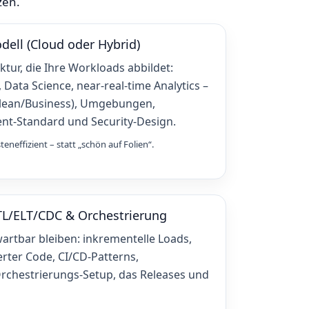
zen.
odell (Cloud oder Hybrid)
ktur, die Ihre Workloads abbildet:
, Data Science, near‑real‑time Analytics –
Clean/Business), Umgebungen,
t‑Standard und Security‑Design.
steneffizient – statt „schön auf Folien“.
ETL/ELT/CDC & Orchestrierung
wartbar bleiben: inkrementelle Loads,
erter Code, CI/CD‑Patterns,
Orchestrierungs‑Setup, das Releases und