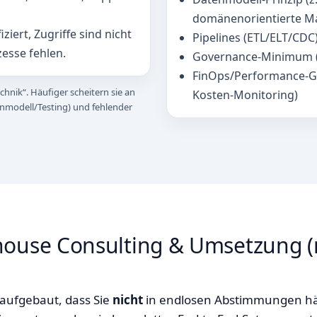
domänenorientierte Ma
fiziert, Zugriffe sind nicht
Pipelines (ETL/ELT/CDC
zesse fehlen.
Governance‑Minimum (Ro
FinOps/Performance‑Gu
chnik“. Häufiger scheitern sie an
Kosten‑Monitoring)
enmodell/Testing) und fehlender
house Consulting & Umsetzung (
aufgebaut, dass Sie
nicht
in endlosen Abstimmungen hä