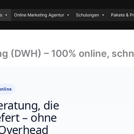
es
Online Marketing Agentur
Schulungen
Pakete & Pr
g (DWH) – 100% online, schne
online
ratung, die
efert – ohne
‑Overhead