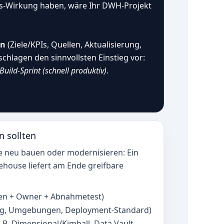
s‑Wirkung haben, wäre Ihr DWH‑Projekt
en
(Ziele/KPIs, Quellen, Aktualisierung,
 schlagen den sinnvollsten Einstieg vor:
Build‑Sprint (schnell produktiv)
.
 sollten
e neu bauen oder modernisieren: Ein
ehouse liefert am Ende greifbare
nen + Owner + Abnahmetest)
ring, Umgebungen, Deployment‑Standard)
 B. Dimensional/Kimball, Data Vault,