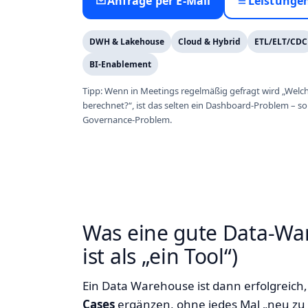
Anfrage per E‑Mail
Leistunge
DWH & Lakehouse
Cloud & Hybrid
ETL/ELT/CDC
BI‑Enablement
Tipp: Wenn in Meetings regelmäßig gefragt wird „Welche
berechnet?“, ist das selten ein Dashboard‑Problem – s
Governance‑Problem.
Was eine gute Data‑War
ist als „ein Tool“)
Ein Data Warehouse ist dann erfolgreic
Cases
ergänzen, ohne jedes Mal „neu zu 