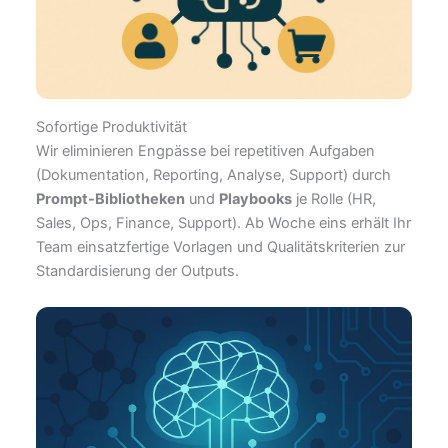
Sofortige Produktivität
Wir eliminieren Engpässe bei repetitiven Aufgaben
(Dokumentation, Reporting, Analyse, Support) durch
Prompt-Bibliotheken
und
Playbooks
je Rolle (HR,
Sales, Ops, Finance, Support). Ab Woche eins erhält Ihr
Team einsatzfertige Vorlagen und Qualitätskriterien zur
Standardisierung der Outputs.