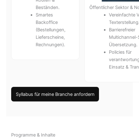
Öffentlicher Sektor & N
Beständen.
Vereinfachte 
Smartes
Texterstellung
Backoffice
Barrierefreier
(Bestellungen,
Multichannel-
Lieferscheine,
Übersetzung.
Rechnungen).
Policies für
verantwortung
Einsatz & Tra
Syllabus für meine Branche anfordern
Programme & Inhalte