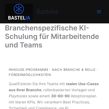
Zum
Bastelia
Inhalt
Bastelia
springen
Branchenspezifische KI-
Schulung für Mitarbeitende
und Teams
INHOUSE-PROGRAMME · NACH BRANCHE & ROLLE ·
FÖRDERMÖGLICHKEITEN
Qualifizieren Sie Ihre Teams mit
realen Use-Cases
aus Ihrer Branche
, rollenbasierten Vorlagen und
Playbooks
sowie einem
30-60-90
Adoptionsplan
mit klaren KPIs. Wir verankern Best Practices,
Sicherheit und Compliance, um KI