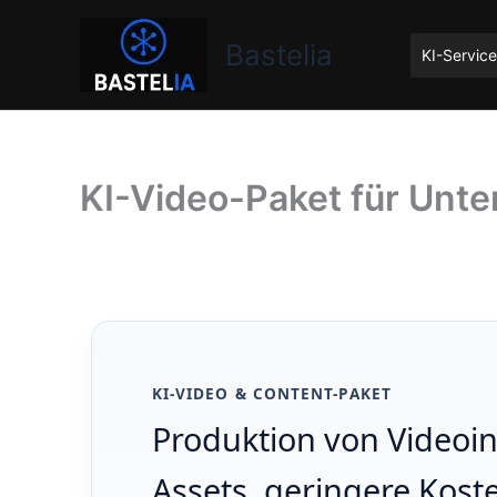
Zum
Bastelia
Inhalt
Bastelia
KI-Servic
springen
KI-Video-Paket für Unt
KI-VIDEO & CONTENT-PAKET
Produktion von Videoin
Assets, geringere Kos