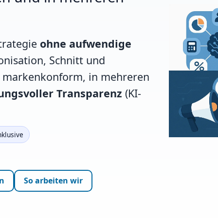
trategie
ohne aufwendige
onisation, Schnitt und
s markenkonform, in mehreren
ungsvoller Transparenz
(KI-
nklusive
n
So arbeiten wir