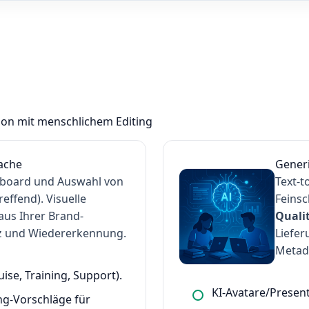
tion mit menschlichem Editing
rache
Generi
oryboard und Auswahl von
Text-t
reffend). Visuelle
Feinsc
aus Ihrer Brand-
Quali
nz und Wiedererkennung.
Liefer
Metad
uise, Training, Support).
KI-Avatare/Present
g-Vorschläge für