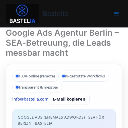
Zum
Bastelia
Inhalt
Bastelia
springen
Google Ads Agentur Berlin –
SEA‑Betreuung, die Leads
messbar macht
100% online (remote)
KI-gestützte Workflows
Transparent & messbar
info@bastelia.com
E-Mail kopieren
GOOGLE ADS (EHEMALS ADWORDS) · SEA FÜR
BERLIN · BASTELIA