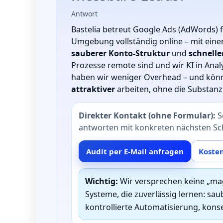
Antwort
Bastelia betreut Google Ads (AdWords
Umgebung vollständig online – mit einer
sauberer Konto‑Struktur
und
schnelle
Prozesse remote sind und wir KI in Analy
haben wir weniger Overhead – und kön
attraktiver
arbeiten, ohne die Substanz
Direkter Kontakt (ohne Formular):
S
antworten mit konkreten nächsten Schr
Audit per E‑Mail anfragen
Kosten
Wichtig:
Wir versprechen keine „ma
Systeme, die zuverlässig lernen: saub
kontrollierte Automatisierung, kons