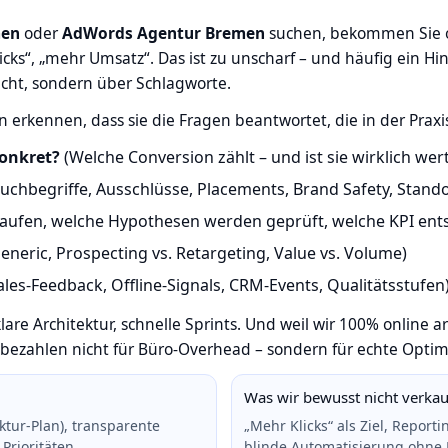
men
oder
AdWords Agentur Bremen
suchen, bekommen Sie of
cks“, „mehr Umsatz“. Das ist zu unscharf – und häufig ein Hi
cht, sondern über Schlagworte.
n erkennen, dass sie die Fragen beantwortet, die in der Prax
konkret?
(Welche Conversion zählt – und ist sie wirklich wert
uchbegriffe, Ausschlüsse, Placements, Brand Safety, Stando
laufen, welche Hypothesen werden geprüft, welche KPI ents
eneric, Prospecting vs. Retargeting, Value vs. Volume)
ales‑Feedback, Offline‑Signals, CRM‑Events, Qualitätsstufen
klare Architektur, schnelle Sprints. Und weil wir 100% onlin
 bezahlen nicht für Büro‑Overhead – sondern für echte Optim
Was wir bewusst nicht verka
ktur‑Plan), transparente
„Mehr Klicks“ als Ziel, Repor
rioritäten.
blinde Automatisierung ohne 