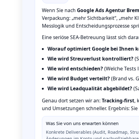
Wenn Sie nach
Google Ads Agentur Bre
Verpackung: „mehr Sichtbarkeit“, „mehr Kli
Messlogik und Entscheidungsprozesse spri
Eine seriöse SEA‑Betreuung lässt sich dara
Worauf optimiert Google bei Ihnen 
Wie wird Streuverlust kontrolliert?
(S
Wie wird entschieden?
(Welche Tests 
Wie wird Budget verteilt?
(Brand vs. G
Wie wird Leadqualität abgebildet?
(S
Genau dort setzen wir an:
Tracking‑first
, 
und Umsetzungen schneller. Ergebnis: Sie
Was Sie von uns erwarten können
Konkrete Deliverables (Audit, Roadmap, Stru
Änderungen im Konto und nachvollziehbare P