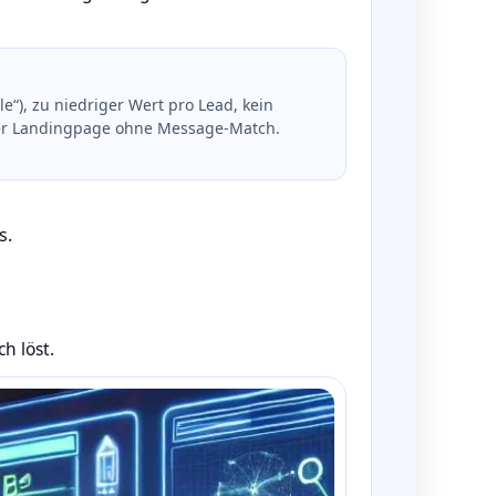
le“), zu niedriger Wert pro Lead, kein
der Landingpage ohne Message‑Match.
s.
h löst.