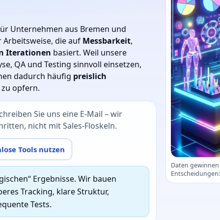
) für Unternehmen aus Bremen und
 Arbeitsweise, die auf
Messbarkeit
,
n Iterationen
basiert. Weil unsere
se, QA und Testing sinnvoll einsetzen,
nen dadurch häufig
preislich
 zu opfern.
chreiben Sie uns eine E‑Mail – wir
itten, nicht mit Sales‑Floskeln.
lose Tools nutzen
Daten gewinnen n
Entscheidungen: 
gischen“ Ergebnisse. Wir bauen
eres Tracking, klare Struktur,
equente Tests.