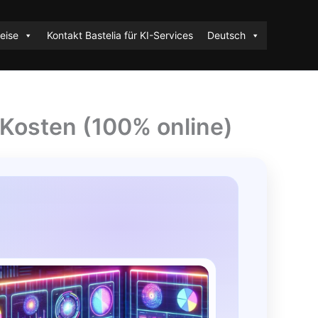
eise
Kontakt Bastelia für KI-Services
Deutsch
Kosten (100% online)