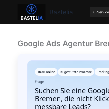
Zum
Bastelia
Inhalt
Bastelia
KI-Servic
springen
Google Ads Agentur Bre
100% online
KI‑gestützte Prozesse
Tracking
Frage
Suchen Sie eine Googl
Bremen, die nicht Klic
messbare Leads?