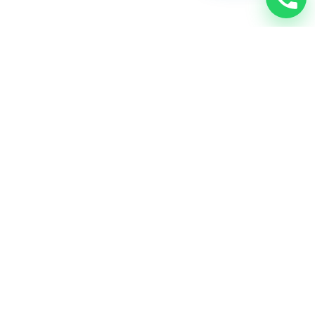
Rechtliches
Impressum
Datenschutzrichtlinie
Cookie-Richtlinie
Kontakt
Arbeiten Sie mit uns
Folge uns
Instagram
Facebook
LinkedIn
Newsletter