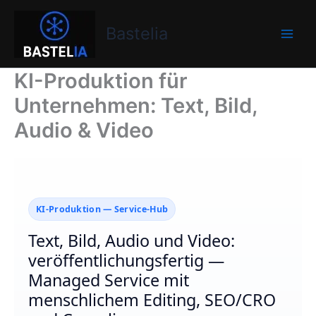
Zum
Bastelia
Inhalt
Bastelia
springen
KI-Produktion für
Unternehmen: Text, Bild,
Audio & Video
KI-Produktion — Service-Hub
Text, Bild, Audio und Video:
veröffentlichungsfertig —
Managed Service mit
menschlichem Editing, SEO/CRO