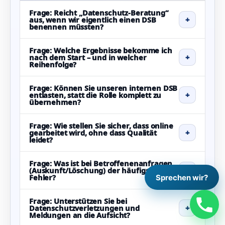
Frage: Reicht „Datenschutz‑Beratung“
aus, wenn wir eigentlich einen DSB
+
benennen müssten?
Frage: Welche Ergebnisse bekomme ich
nach dem Start – und in welcher
+
Reihenfolge?
Frage: Können Sie unseren internen DSB
entlasten, statt die Rolle komplett zu
+
übernehmen?
Frage: Wie stellen Sie sicher, dass online
gearbeitet wird, ohne dass Qualität
+
leidet?
Frage: Was ist bei Betroffenenanfragen
(Auskunft/Löschung) der häufigste
+
Fehler?
Sprechen wir?
Frage: Unterstützen Sie bei
Datenschutzverletzungen und
+
Meldungen an die Aufsicht?