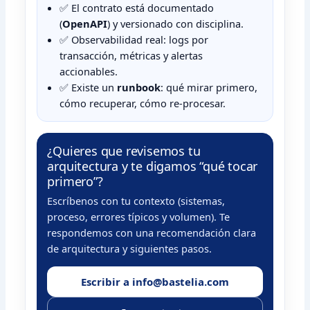
✅ El contrato está documentado
(
OpenAPI
) y versionado con disciplina.
✅ Observabilidad real: logs por
transacción, métricas y alertas
accionables.
✅ Existe un
runbook
: qué mirar primero,
cómo recuperar, cómo re-procesar.
¿Quieres que revisemos tu
arquitectura y te digamos “qué tocar
primero”?
Escríbenos con tu contexto (sistemas,
proceso, errores típicos y volumen). Te
respondemos con una recomendación clara
de arquitectura y siguientes pasos.
Escribir a info@bastelia.com