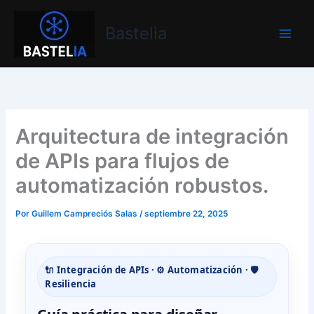
Ir
Bastelia
al
Bastelia
contenido
Arquitectura de integración
de APIs para flujos de
automatización robustos.
Por
Guillem Campreciós Salas
/
septiembre 22, 2025
🔌 Integración de APIs · ⚙️ Automatización · 🛡️
Resiliencia