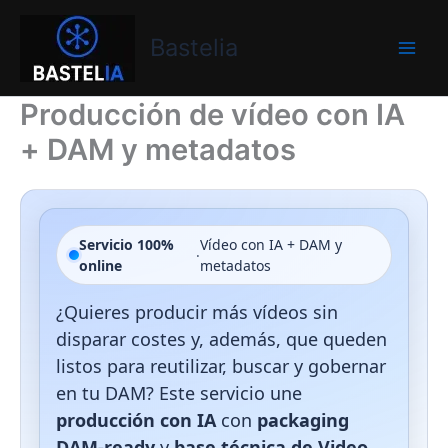
Ir
Bastelia
al
Bastelia
contenido
Producción de vídeo con IA
+ DAM y metadatos
Servicio 100%
Vídeo con IA + DAM y
·
online
metadatos
¿Quieres producir más vídeos sin
disparar costes y, además, que queden
listos para reutilizar, buscar y gobernar
en tu DAM? Este servicio une
producción con IA
con
packaging
DAM-ready
y
base técnica de Video