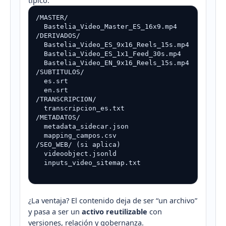
típico:
/MASTER/

  Bastelia_Video_Master_ES_16x9.mp4

/DERIVADOS/

  Bastelia_Video_ES_9x16_Reels_15s.mp4

  Bastelia_Video_ES_1x1_Feed_30s.mp4

  Bastelia_Video_EN_9x16_Reels_15s.mp4

/SUBTITULOS/

  es.srt

  en.srt

/TRANSCRIPCION/

  transcripcion_es.txt

/METADATOS/

  metadata_sidecar.json

  mapping_campos.csv

/SEO_WEB/ (si aplica)

  videoobject.jsonld

  inputs_video_sitemap.txt

¿La ventaja? El contenido deja de ser “un archivo”
y pasa a ser un
activo reutilizable
con
versiones, relación y gobernanza.