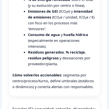
(y su evolución por centro o línea).
Emisiones de GEI
(tCO₂e) y
intensidad
de emisiones
(tCO₂e / unidad, tCO₂e / €)
con foco en los procesos más
“emisores”.
Consumo de agua
y
huella hídrica
(especialmente en operaciones
intensivas).
Residuos generados
,
% reciclaje
,
residuo peligroso
y desviaciones por
proveedor/planta.
Cómo volverlos accionables:
segmenta por
centro/proceso/turno, define umbrales (estáticos
o dinámicos) y conecta alertas con responsables.
Sociales (S): seguridad, rotación, diversidad y