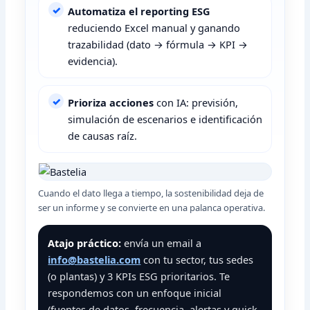
Automatiza el reporting ESG
reduciendo Excel manual y ganando
trazabilidad (dato → fórmula → KPI →
evidencia).
Prioriza acciones
con IA: previsión,
simulación de escenarios e identificación
de causas raíz.
Cuando el dato llega a tiempo, la sostenibilidad deja de
ser un informe y se convierte en una palanca operativa.
Atajo práctico:
envía un email a
info@bastelia.com
con tu sector, tus sedes
(o plantas) y 3 KPIs ESG prioritarios. Te
respondemos con un enfoque inicial
(fuentes de datos, frecuencia, alertas y quick