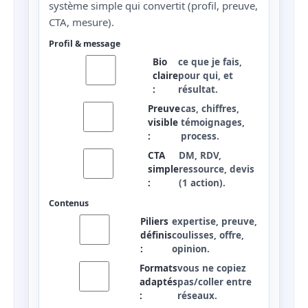
système simple qui convertit (profil, preuve,
CTA, mesure).
Profil & message
Bio
ce que je fais,
claire
pour qui, et
:
résultat.
Preuve
cas, chiffres,
visible
témoignages,
:
process.
CTA
DM, RDV,
simple
ressource, devis
:
(1 action).
Contenus
Piliers
expertise, preuve,
définis
coulisses, offre,
:
opinion.
Formats
vous ne copiez
adaptés
pas/coller entre
:
réseaux.