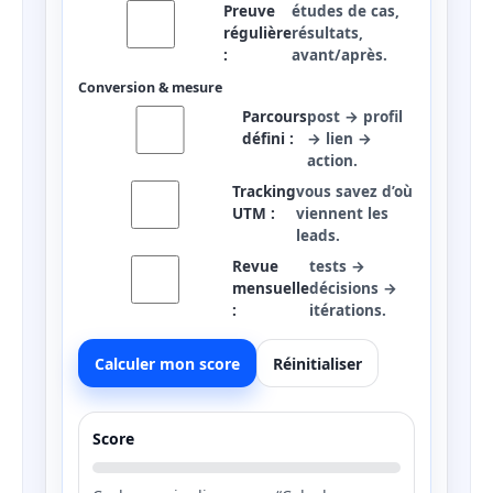
Preuve
études de cas,
régulière
résultats,
:
avant/après.
Conversion & mesure
Parcours
post → profil
défini :
→ lien →
action.
Tracking
vous savez d’où
UTM :
viennent les
leads.
Revue
tests →
mensuelle
décisions →
:
itérations.
Calculer mon score
Réinitialiser
Score