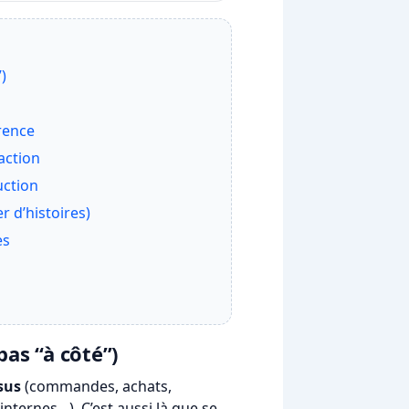
)
érence
action
uction
 d’histoires)
es
pas “à côté”)
sus
(commandes, achats,
internes…). C’est aussi là que se