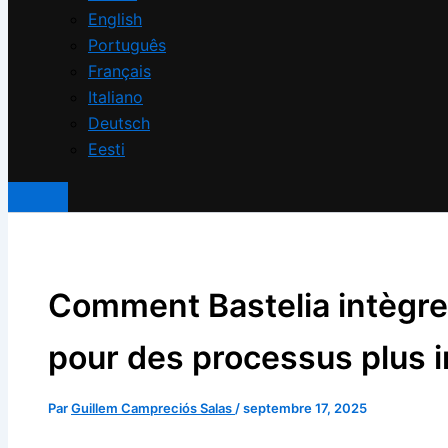
English
Português
Français
Italiano
Deutsch
Eesti
Comment Bastelia intègre 
pour des processus plus in
Par
Guillem Campreciós Salas
/
septembre 17, 2025