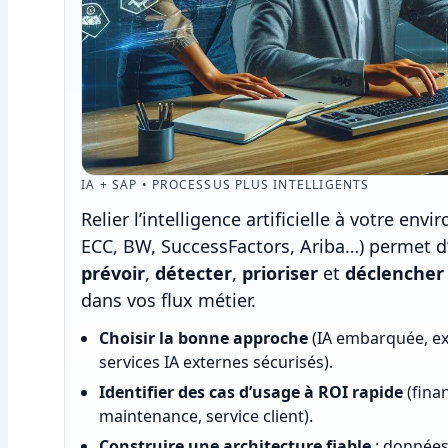
IA + SAP • PROCESSUS PLUS INTELLIGENTS
Relier l’intelligence artificielle à votre e
ECC, BW, SuccessFactors, Ariba…) permet d’a
prévoir
,
détecter
,
prioriser
et
déclencher 
dans vos flux métier.
Choisir la bonne approche
(IA embarquée, ex
services IA externes sécurisés).
Identifier des cas d’usage à ROI rapide
(finan
maintenance, service client).
Construire une architecture fiable
: données,