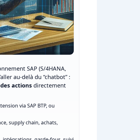
nvironnement SAP (S/4HANA,
ller au-delà du “chatbot” :
des actions
directement
tension via SAP BTP, ou
ce, supply chain, achats,
 intégrations, garde‑fous, suivi