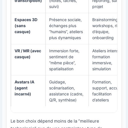
transcription)
(notes, tâches,
reporting, suivi
suivi)
projet
Espaces 3D
Présence sociale,
Brainstorming,
(sans
échanges plus
workshops, rituels
casque)
“humains”, ateliers
d’équipe,
plus dynamiques
onboarding
VR / MR (avec
Immersion forte,
Ateliers intensifs,
casque)
sentiment de
formation
“même pièce”,
immersive,
spatialisation
simulation
Avatars IA
Guidage,
Formation,
(agent
scénarisation,
support, accueil,
incarné)
assistance (cadre,
facilitation
Q/R, synthèse)
d’ateliers
Le bon choix dépend moins de la “meilleure