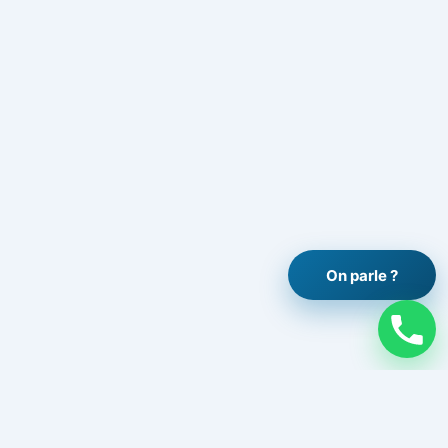
On parle ?
Légal