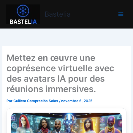
Aller
Bastelia
au
Bastelia
contenu
Mettez en œuvre une
coprésence virtuelle avec
des avatars IA pour des
réunions immersives.
Par
Guillem Campreciós Salas
/
novembre 6, 2025