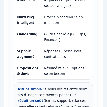
ABM “light”
Arguments + preuves selon
Secteu
secteur & enjeux
vues, 
Nurturing
Prochain contenu selon
Compo
intelligent
intention
scorin
Onboarding
Guides par rôle (DSI, Ops,
Rôle, 
Finance…)
object
Support
Réponses + ressources
Type 
augmenté
contextuelles
produi
Propositions
Résumé valeur + options
Besoin
& devis
selon besoin
contra
Astuce simple :
si vous hésitez entre deux
cas d’usage, commencez par celui qui
réduit un coût
(temps, support, relances
manuelles) avant celui qui “promet” un gain