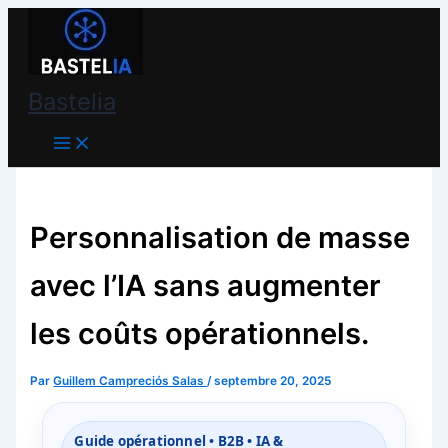
Aller
Bastelia
au
contenu
Bastelia
Personnalisation de masse
avec l’IA sans augmenter
les coûts opérationnels.
Par
Guillem Campreciós Salas
/
septembre 20, 2025
Guide opérationnel • B2B • IA &