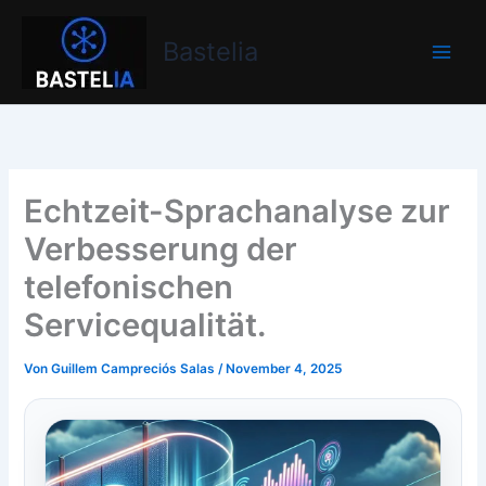
Zum
Bastelia
Inhalt
Bastelia
springen
Echtzeit-Sprachanalyse zur
Verbesserung der
telefonischen
Servicequalität.
Von
Guillem Campreciós Salas
/
November 4, 2025