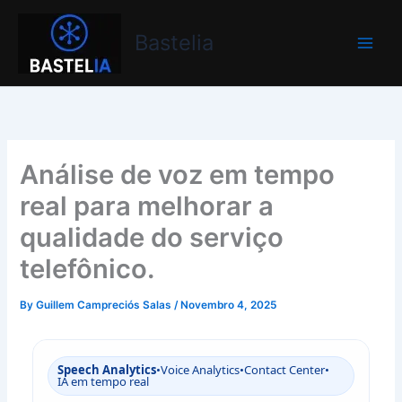
Skip
Bastelia
to
Bastelia
content
Análise de voz em tempo
real para melhorar a
qualidade do serviço
telefônico.
By
Guillem Campreciós Salas
/
Novembro 4, 2025
Speech Analytics
•
Voice Analytics
•
Contact Center
•
IA em tempo real