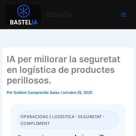
Vés
Bastelia
al
Bastelia
contingut
IA per millorar la seguretat
en logística de productes
perillosos.
Per
Guillem Campreciós Salas
/
octubre 25, 2025
OPERACIONS I LOGÍSTICA · SEGURETAT ·
COMPLIMENT