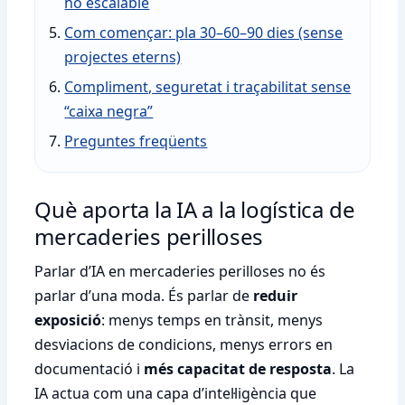
ho escalable
Com començar: pla 30–60–90 dies (sense
projectes eterns)
Compliment, seguretat i traçabilitat sense
“caixa negra”
Preguntes freqüents
Què aporta la IA a la logística de
mercaderies perilloses
Parlar d’IA en mercaderies perilloses no és
parlar d’una moda. És parlar de
reduir
exposició
: menys temps en trànsit, menys
desviacions de condicions, menys errors en
documentació i
més capacitat de resposta
. La
IA actua com una capa d’intel·ligència que