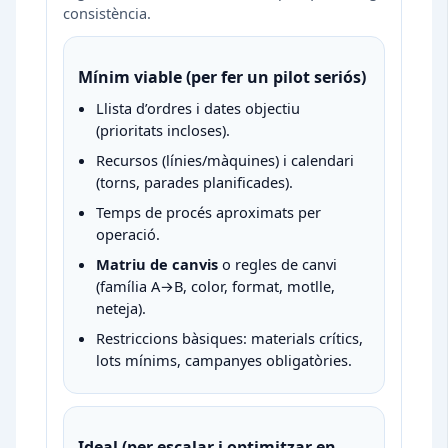
consistència.
Mínim viable (per fer un pilot seriós)
Llista d’ordres i dates objectiu
(prioritats incloses).
Recursos (línies/màquines) i calendari
(torns, parades planificades).
Temps de procés aproximats per
operació.
Matriu de canvis
o regles de canvi
(família A→B, color, format, motlle,
neteja).
Restriccions bàsiques: materials crítics,
lots mínims, campanyes obligatòries.
Ideal (per escalar i optimitzar en