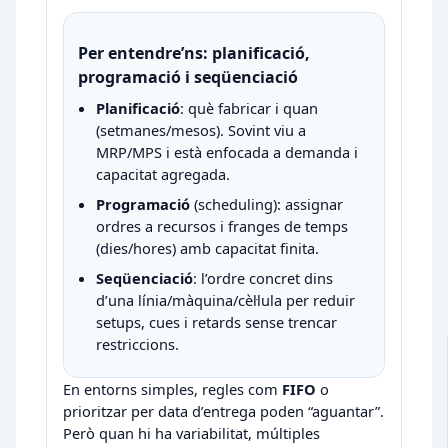
Per entendre’ns: planificació,
programació i seqüenciació
Planificació
: què fabricar i quan
(setmanes/mesos). Sovint viu a
MRP/MPS i està enfocada a demanda i
capacitat agregada.
Programació
(scheduling): assignar
ordres a recursos i franges de temps
(dies/hores) amb capacitat finita.
Seqüenciació
: l’ordre concret dins
d’una línia/màquina/cèl·lula per reduir
setups, cues i retards sense trencar
restriccions.
En entorns simples, regles com
FIFO
o
prioritzar per data d’entrega poden “aguantar”.
Però quan hi ha variabilitat, múltiples