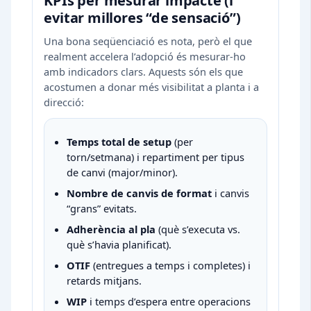
KPIs per mesurar impacte (i
evitar millores “de sensació”)
Una bona seqüenciació es nota, però el que
realment accelera l’adopció és mesurar-ho
amb indicadors clars. Aquests són els que
acostumen a donar més visibilitat a planta i a
direcció:
Temps total de setup
(per
torn/setmana) i repartiment per tipus
de canvi (major/minor).
Nombre de canvis de format
i canvis
“grans” evitats.
Adherència al pla
(què s’executa vs.
què s’havia planificat).
OTIF
(entregues a temps i completes) i
retards mitjans.
WIP
i temps d’espera entre operacions