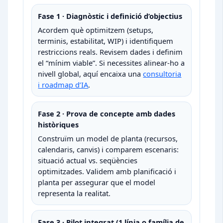
Fase 1 · Diagnòstic i definició d’objectius
Acordem què optimitzem (setups,
terminis, estabilitat, WIP) i identifiquem
restriccions reals. Revisem dades i definim
el “mínim viable”. Si necessites alinear-ho a
nivell global, aquí encaixa una
consultoria
i roadmap d’IA
.
Fase 2 · Prova de concepte amb dades
històriques
Construïm un model de planta (recursos,
calendaris, canvis) i comparem escenaris:
situació actual vs. seqüències
optimitzades. Validem amb planificació i
planta per assegurar que el model
representa la realitat.
Fase 3 · Pilot integrat (1 línia o família de