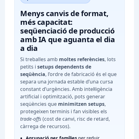
Menys canvis de format,
més capacitat:
seqüenciació de producció
amb IA que aguanta el dia
a dia
Si treballes amb
moltes referències
, lots
petits i
setups dependents de
seqüència
, l’ordre de fabricació és el que
separa una jornada estable d’una cursa
constant d’urgències. Amb intel·ligència
artificial i optimització, pots generar
seqüències que
minimitzen setups
,
protegeixen terminis i fan visibles els
trade-offs
(cost de canvi, risc de retard,
càrrega de recursos).
Agrupació per famílies
per reduir