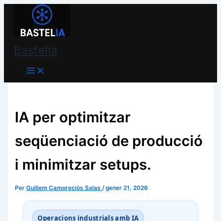
Vés
Bastelia
al
contingut
Bastelia
IA per optimitzar
seqüenciació de producció
i minimitzar setups.
Per
Guillem Campreciós Salas
/
gener 21, 2026
Operacions industrials amb IA