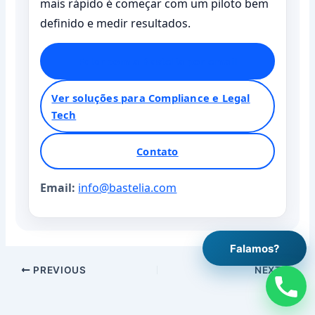
mais rápido é começar com um piloto bem
definido e medir resultados.
Falar com a Bastelia por email
Ver soluções para Compliance e Legal
Tech
Contato
Email:
info@bastelia.com
Falamos?
PREVIOUS
NEXT