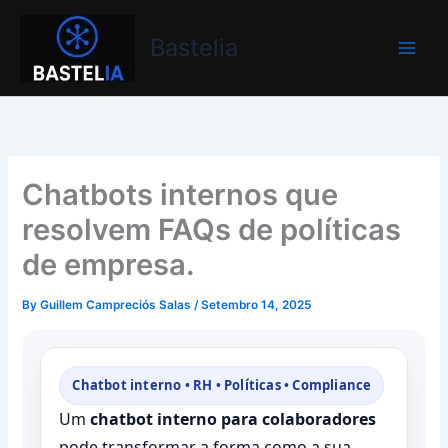
Skip
Bastelia
to
Bastelia
content
Chatbots internos que
resolvem FAQs de políticas
de empresa.
By
Guillem Campreciós Salas
/
Setembro 14, 2025
Chatbot interno • RH • Políticas • Compliance
Um
chatbot interno para colaboradores
pode transformar a forma como a sua